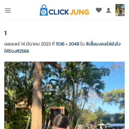
ข้าม
ไป
ยัง
เนื้อหา
1
เผยแพร่
14 มีนาคม 2023
ที่
1536 × 2048
ใน
สีเสื้อมงคลใส่ยังไง
ให้ปังง!!!2566