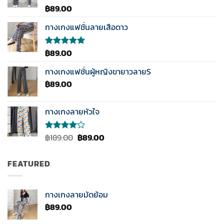
฿
89.00
ให้
คะแนน
3.50
กางเกงแฟชั่นลายเสือดาว
ตั้งแต่
1-5
คะแนน
฿
89.00
ให้คะแนน
5.00
ตั้งแต่
1-5
กางเกงแฟชั่นผู้หญิงขายาวลายS
คะแนน
฿
89.00
กางเกงลายหัวใจ
Original
Current
฿
189.00
฿
89.00
ให้
คะแนน
price
price
4.00
was:
is:
ตั้งแต่ 1-
FEATURED
฿189.00.
฿89.00.
5
คะแนน
กางเกงลายมัดย้อม
฿
89.00