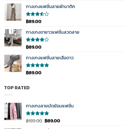
กางเกงแฟชั่นลายผ้าบาติก
฿
89.00
ให้
คะแนน
3.50
กางเกงขายาวแฟชั่นลวดลาย
ตั้งแต่
1-5
คะแนน
฿
89.00
ให้
คะแนน
4.00
กางเกงแฟชั่นลายเสือดาว
ตั้งแต่ 1-
5
คะแนน
฿
89.00
ให้คะแนน
5.00
ตั้งแต่
1-5
คะแนน
TOP RATED
กางเกงลายมัดย้อมแฟชั่น
Original
Current
฿
189.00
฿
89.00
ให้คะแนน
5.00
ตั้งแต่
price
price