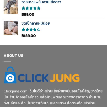
1-5
กางเกงแฟชั่นลายเสือดาว
was:
is:
คะแนน
฿189.00.
฿89.00.
฿
89.00
ให้คะแนน
5.00
ตั้งแต่
1-5
ชุดเซ็ทลายหมีน้อย
คะแนน
฿
189.00
ให้
คะแนน
4.33
ตั้งแต่ 1-5
คะแนน
ABOUT US
Clickjung.com เว็บไซต์จำหน่ายเสื้อผ้าแฟชั่นออนไลน์สัญชาติไทย
เป็นร้านค้าออนไลน์ที่รวมเสื้อผ้าแฟชั่นคุณภาพดีราคาถูก จำหน่าย
ทั้งปลีกและส่ง มีบริการเก็บเงินปลายทาง ส่งตรงถึงหน้าบ้าน