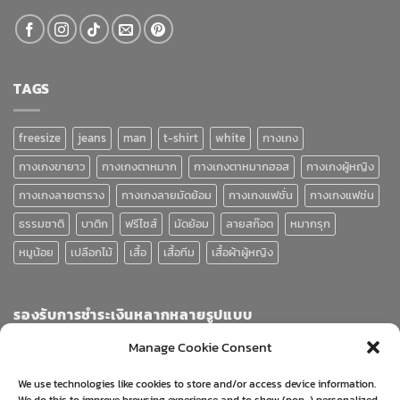
TAGS
freesize
jeans
man
t-shirt
white
กางเกง
กางเกงขายาว
กางเกงตาหมาก
กางเกงตาหมากฮอส
กางเกงผู้หญิง
กางเกงลายตาราง
กางเกงลายมัดย้อม
กางเกงแฟชั่น
กางเกงแฟช่น
ธรรมชาติ
บาติก
ฟรีไซส์
มัดย้อม
ลายสก๊อต
หมากรุก
หมูน้อย
เปลือกไม้
เสื้อ
เสื้อทีม
เสื้อผ้าผู้หญิง
รองรับการชำระเงินหลากหลายรูปแบบ
Manage Cookie Consent
We use technologies like cookies to store and/or access device information.
We do this to improve browsing experience and to show (non-) personalized