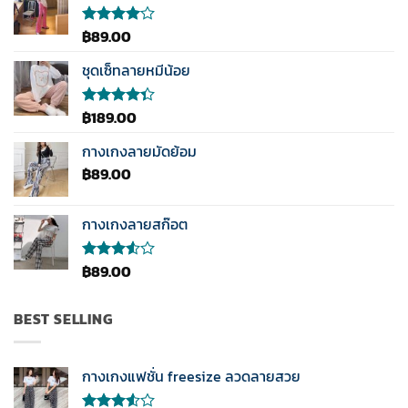
฿
89.00
ให้
คะแนน
4.00
ชุดเซ็ทลายหมีน้อย
ตั้งแต่ 1-
5
คะแนน
฿
189.00
ให้
คะแนน
4.33
กางเกงลายมัดย้อม
ตั้งแต่ 1-5
฿
89.00
คะแนน
กางเกงลายสก๊อต
฿
89.00
ให้
คะแนน
3.50
ตั้งแต่
BEST SELLING
1-5
คะแนน
กางเกงแฟชั่น freesize ลวดลายสวย