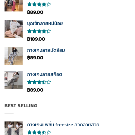
฿
89.00
ให้
คะแนน
4.00
ชุดเซ็ทลายหมีน้อย
ตั้งแต่ 1-
5
คะแนน
฿
189.00
ให้
คะแนน
4.33
กางเกงลายมัดย้อม
ตั้งแต่ 1-5
฿
89.00
คะแนน
กางเกงลายสก๊อต
฿
89.00
ให้
คะแนน
3.50
ตั้งแต่
BEST SELLING
1-5
คะแนน
กางเกงแฟชั่น freesize ลวดลายสวย