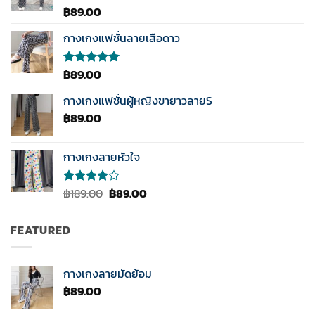
฿
89.00
ให้
คะแนน
3.50
กางเกงแฟชั่นลายเสือดาว
ตั้งแต่
1-5
คะแนน
฿
89.00
ให้คะแนน
5.00
ตั้งแต่
1-5
กางเกงแฟชั่นผู้หญิงขายาวลายS
คะแนน
฿
89.00
กางเกงลายหัวใจ
Original
Current
฿
189.00
฿
89.00
ให้
คะแนน
price
price
4.00
was:
is:
ตั้งแต่ 1-
FEATURED
฿189.00.
฿89.00.
5
คะแนน
กางเกงลายมัดย้อม
฿
89.00