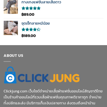
1-5
กางเกงแฟชั่นลายเสือดาว
was:
is:
คะแนน
฿189.00.
฿89.00.
฿
89.00
ให้คะแนน
5.00
ตั้งแต่
1-5
ชุดเซ็ทลายหมีน้อย
คะแนน
฿
189.00
ให้
คะแนน
4.33
ตั้งแต่ 1-5
คะแนน
ABOUT US
Clickjung.com เว็บไซต์จำหน่ายเสื้อผ้าแฟชั่นออนไลน์สัญชาติไทย
เป็นร้านค้าออนไลน์ที่รวมเสื้อผ้าแฟชั่นคุณภาพดีราคาถูก จำหน่าย
ทั้งปลีกและส่ง มีบริการเก็บเงินปลายทาง ส่งตรงถึงหน้าบ้าน