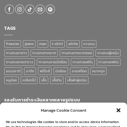
TAGS
freesize
jeans
man
t-shirt
white
กางเกง
กางเกงขายาว
กางเกงตาหมาก
กางเกงตาหมากฮอส
กางเกงผู้หญิง
กางเกงลายตาราง
กางเกงลายมัดย้อม
กางเกงแฟชั่น
กางเกงแฟช่น
ธรรมชาติ
บาติก
ฟรีไซส์
มัดย้อม
ลายสก๊อต
หมากรุก
หมูน้อย
เปลือกไม้
เสื้อ
เสื้อทีม
เสื้อผ้าผู้หญิง
รองรับการชำระเงินหลากหลายรูปแบบ
Manage Cookie Consent
We use technologies like cookies to store and/or access device information.
We do this to improve browsing experience and to show (non-) personalized