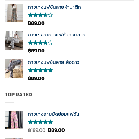
กางเกงแฟชั่นลายผ้าบาติก
฿
89.00
ให้
คะแนน
3.50
กางเกงขายาวแฟชั่นลวดลาย
ตั้งแต่
1-5
คะแนน
฿
89.00
ให้
คะแนน
4.00
กางเกงแฟชั่นลายเสือดาว
ตั้งแต่ 1-
5
คะแนน
฿
89.00
ให้คะแนน
5.00
ตั้งแต่
1-5
คะแนน
TOP RATED
กางเกงลายมัดย้อมแฟชั่น
Original
Current
฿
189.00
฿
89.00
ให้คะแนน
5.00
ตั้งแต่
price
price