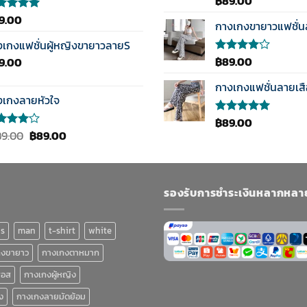
฿
89.00
คะแนน
แนน
9.00
้คะแนน
3.50
กางเกงขายาวแฟชั่
0
ตั้งแต่
ตั้งแต่
งเกงแฟชั่นผู้หญิงขายาวลายS
1-5
แนน
คะแนน
฿
89.00
9.00
ให้
คะแนน
4.00
กางเกงแฟชั่นลายเส
ตั้งแต่ 1-
งเกงลายหัวใจ
5
คะแนน
฿
89.00
ให้คะแนน
Original
Current
5.00
ตั้งแต่
89.00
฿
89.00
1-5
แนน
price
price
คะแนน
0
was:
is:
งแต่ 1-
฿189.00.
฿89.00.
แนน
รองรับการชำระเงินหลากหลา
ns
man
t-shirt
white
กงขายาว
กางเกงตาหมาก
ฮอส
กางเกงผู้หญิง
ง
กางเกงลายมัดย้อม