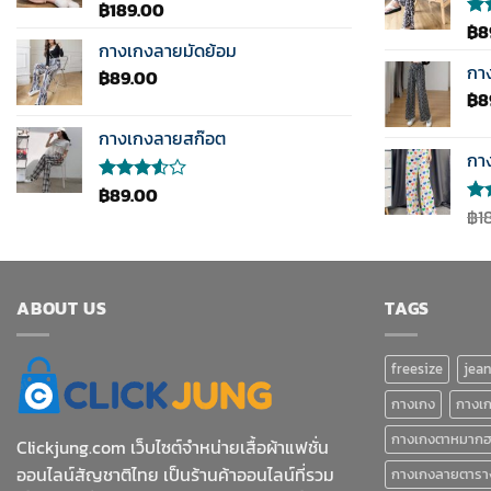
1-5
฿
189.00
ให้
คะ
คะแนน
฿
8
ให
4.33
กางเกงลายมัดย้อม
5.0
ตั้งแต่ 1-5
1-5
กา
฿
89.00
คะแนน
คะ
฿
8
กางเกงลายสก๊อต
กา
฿
89.00
ให้
คะแนน
฿
1
ให้
3.50
คะ
ตั้งแต่
4.0
1-5
ตั้
คะแนน
5
คะ
ABOUT US
TAGS
freesize
jea
กางเกง
กางเ
กางเกงตาหมาก
Clickjung.com เว็บไซต์จำหน่ายเสื้อผ้าแฟชั่น
ออนไลน์สัญชาติไทย เป็นร้านค้าออนไลน์ที่รวม
กางเกงลายตารา