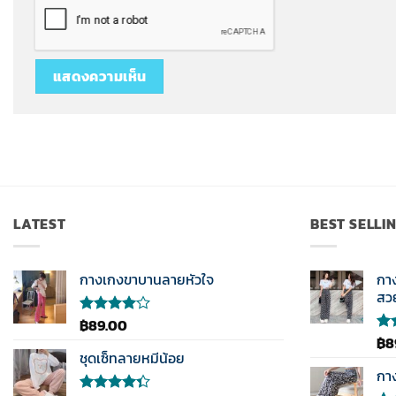
LATEST
BEST SELLI
กางเกงขาบานลายหัวใจ
กา
สว
฿
89.00
ให้
คะแนน
฿
8
ให้
4.00
ชุดเซ็ทลายหมีน้อย
คะ
ตั้งแต่ 1-
3.5
กา
5
ตั้ง
คะแนน