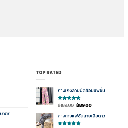
TOP RATED
กางเกงลายมัดย้อมแฟชั่น
Original
Current
฿
189.00
฿
89.00
ให้คะแนน
5.00
ตั้งแต่
price
price
บาติก
1-5
กางเกงแฟชั่นลายเสือดาว
was:
is:
คะแนน
฿189.00.
฿89.00.