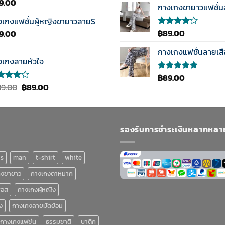
9.00
้คะแนน
3.50
กางเกงขายาวแฟชั่
0
ตั้งแต่
ตั้งแต่
งเกงแฟชั่นผู้หญิงขายาวลายS
1-5
แนน
คะแนน
฿
89.00
9.00
ให้
คะแนน
4.00
กางเกงแฟชั่นลายเส
ตั้งแต่ 1-
งเกงลายหัวใจ
5
คะแนน
฿
89.00
ให้คะแนน
Original
Current
5.00
ตั้งแต่
89.00
฿
89.00
1-5
แนน
price
price
คะแนน
0
was:
is:
งแต่ 1-
฿189.00.
฿89.00.
แนน
รองรับการชำระเงินหลากหลา
ns
man
t-shirt
white
กงขายาว
กางเกงตาหมาก
ฮอส
กางเกงผู้หญิง
ง
กางเกงลายมัดย้อม
กางเกงแฟช่น
ธรรมชาติ
บาติก