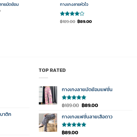
ลายมัดย้อม
กางเกงลายหัวใจ
0
Original
Current
฿
189.00
฿
89.00
ให้
price
price
คะแนน
was:
is:
4
ตั้งแต่
฿189.00.
฿89.00.
1-5
คะแนน
TOP RATED
กางเกงลายมัดย้อมแฟชั่น
Original
Current
฿
189.00
฿
89.00
ให้คะแนน
5.00
ตั้งแต่
price
price
บาติก
1-5
กางเกงแฟชั่นลายเสือดาว
was:
is:
คะแนน
฿189.00.
฿89.00.
฿
89.00
ให้คะแนน
5.00
ตั้งแต่