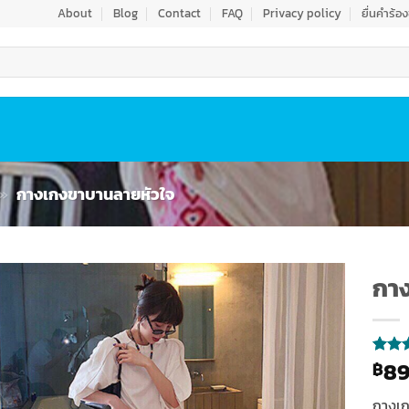
About
Blog
Contact
FAQ
Privacy policy
ยื่นคำร้อ
»
กางเกงขาบานลายหัวใจ
กา
Add to
wishlist
89
฿
ให้
4
คะแ
4
จาก
กางเกง