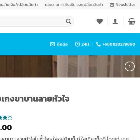
งขอคืนเงิน/เปลี่ยนสินค้า
นโยบายการคืนเงิน และเปลี่ยนสินค้า
Newsletter
ติดต่อ
24H
+660820279860
งเกงขาบานลายหัวใจ
.00
นน
 5
ขาบานลายหัวใจไม่ซ้ำใคร ใส่อยู่บ้านก็เก๋ ใส่เที่ยวก็ดูดี โดดเด่นทุก