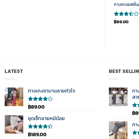
กางลายหมากฮอส
กางเกงแฟชั่น
฿
89.00
฿
89.00
ให้
ให้
คะแนน
คะแนน
4
ตั้งแต่
3.5
1-5
ตั้งแต่
คะแนน
1-5
คะแนน
LATEST
BEST SELLI
กางเกงขาบานลายหัวใจ
กา
สว
฿
89.00
ให้
คะแนน
฿
8
ให้
4.00
ชุดเซ็ทลายหมีน้อย
คะ
ตั้งแต่ 1-
3.5
กา
5
ตั้ง
คะแนน
1-5
฿
189.00
ให้
คะ
คะแนน