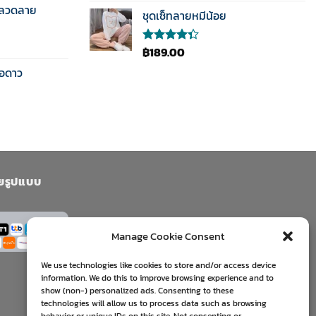
นลวดลาย
1-5
ชุดเซ็ทลายหมีน้อย
คะแนน
฿
189.00
ให้
คะแนน
ือดาว
4.33
ตั้งแต่ 1-5
คะแนน
ยรูปแบบ
Manage Cookie Consent
We use technologies like cookies to store and/or access device
information. We do this to improve browsing experience and to
show (non-) personalized ads. Consenting to these
technologies will allow us to process data such as browsing
behavior or unique IDs on this site. Not consenting or