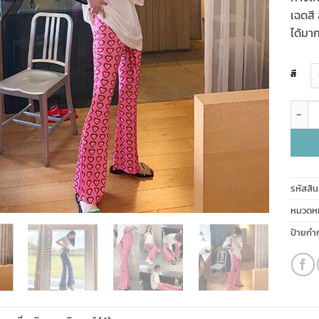
คะแ
เต็มบ
เฉดสี
การให
ได้มาก
คะแ
ของ
ลูกค้า
สี
จำนวน 
รหัสสิน
หมวดหมู
ป้ายกำก