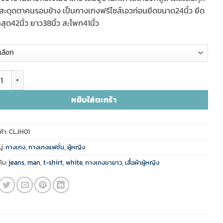
นน
น
 สะดุดตาคนรอบข้าง เป็นกางเกงฟรีไซส์เอวก่อนยืดขนาด24นิ้ว ยืด
้
สุด42นิ้ว ยาว38นิ้ว สะโพก41นิ้ว
นน
กางเกงขาบานลายหัวใจ ชิ้น
หยิบใส่ตะกร้า
ค้า:
CLJH01
่:
กางเกง
,
กางเกงแฟชั่น
,
ผู้หญิง
ับ:
jeans
,
man
,
t-shirt
,
white
,
กางเกงขายาว
,
เสื้อผ้าผู้หญิง