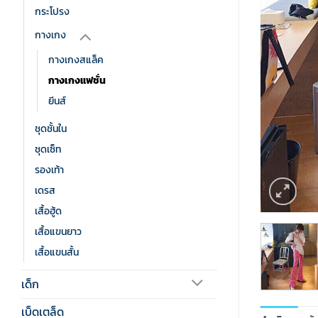
กระโปรง
กางเกง
กางเกงสแล็ค
กางเกงแฟชั่น
ยีนส์
ชุดชั้นใน
ชุดเซ็ท
รองเท้า
เดรส
เสื้อฮู้ด
เสื้อแขนยาว
เสื้อแขนสั้น
เด็ก
เบ็ดเตล็ด