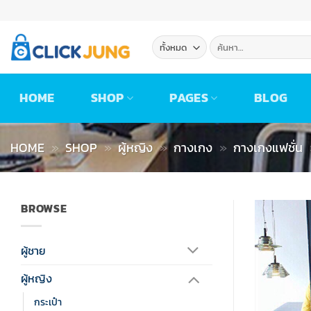
ข้าม
ไป
ยัง
ค้นหา:
เนื้อหา
HOME
SHOP
PAGES
BLOG
HOME
»
SHOP
»
ผู้หญิง
»
กางเกง
»
กางเกงแฟชั่น
BROWSE
ผู้ชาย
ผู้หญิง
กระเป๋า