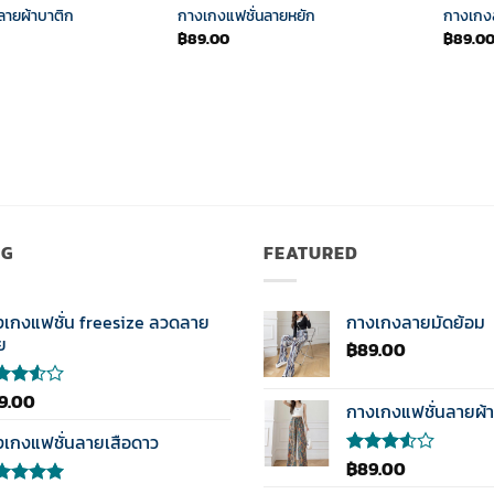
ลายผ้าบาติก
กางเกงแฟชั่นลายหยัก
กางเกง
฿
89.00
฿
89.0
NG
FEATURED
งเกงแฟชั่น freesize ลวดลาย
กางเกงลายมัดย้อม
ย
฿
89.00
9.00
กางเกงแฟชั่นลายผ้า
แนน
0
งเกงแฟชั่นลายเสือดาว
แต่
฿
89.00
ให้
คะแนน
แนน