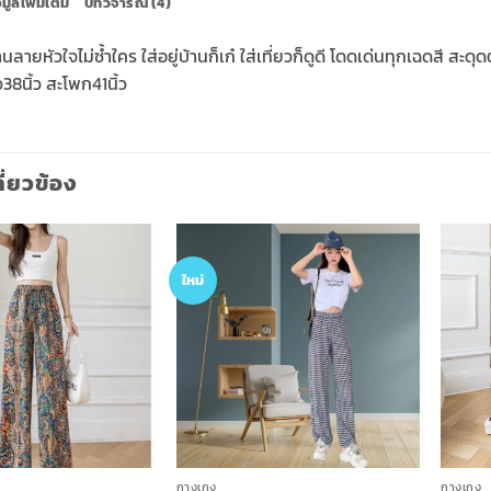
อมูลเพิ่มเติม
บทวิจารณ์ (4)
ายหัวใจไม่ซ้ำใคร ใส่อยู่บ้านก็เก๋ ใส่เที่ยวก็ดูดี โดดเด่นทุกเฉดสี ส
ว38นิ้ว สะโพก41นิ้ว
กี่ยวข้อง
ใหม่
Add to
Add to
wishlist
wishlist
+
+
กางเกง
กางเกง