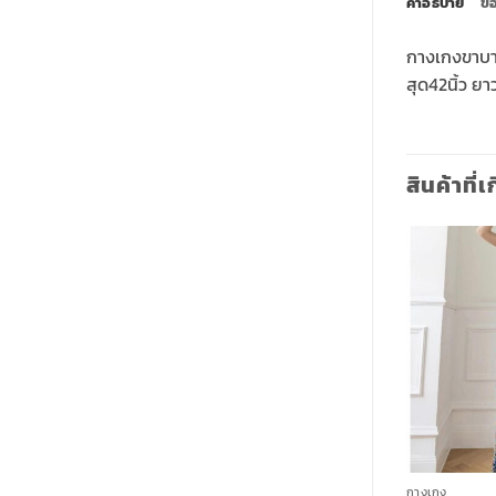
คำอธิบาย
ข้
กางเกงขาบานล
สุด42นิ้ว ยา
สินค้าที่เ
ใหม่
Add to
Add to
wishlist
wishlist
+
+
กางเกงแฟชั่น
กางเกง