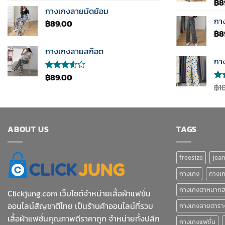
฿
8
ให
4.33
กางเกงลายมัดย้อม
5.0
ตั้งแต่ 1-5
1-5
กา
฿
89.00
คะแนน
คะ
฿
8
กางเกงลายสก๊อต
กา
฿
89.00
ให้
คะแนน
฿
1
ให้
3.50
คะ
ตั้งแต่
4.0
1-5
ตั้
คะแนน
5
คะ
ABOUT US
TAGS
freesize
jea
กางเกง
กางเ
กางเกงตาหมาก
Clickjung.com เว็บไซต์จำหน่ายเสื้อผ้าแฟชั่น
ออนไลน์สัญชาติไทย เป็นร้านค้าออนไลน์ที่รวม
กางเกงลายตารา
เสื้อผ้าแฟชั่นคุณภาพดีราคาถูก จำหน่ายทั้งปลีก
กางเกงแฟชั่น