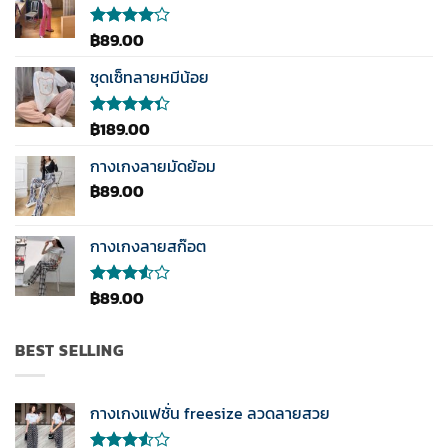
฿
89.00
ให้
คะแนน
4.00
ชุดเซ็ทลายหมีน้อย
ตั้งแต่ 1-
5
คะแนน
฿
189.00
ให้
คะแนน
4.33
กางเกงลายมัดย้อม
ตั้งแต่ 1-5
฿
89.00
คะแนน
กางเกงลายสก๊อต
฿
89.00
ให้
คะแนน
3.50
ตั้งแต่
BEST SELLING
1-5
คะแนน
กางเกงแฟชั่น freesize ลวดลายสวย