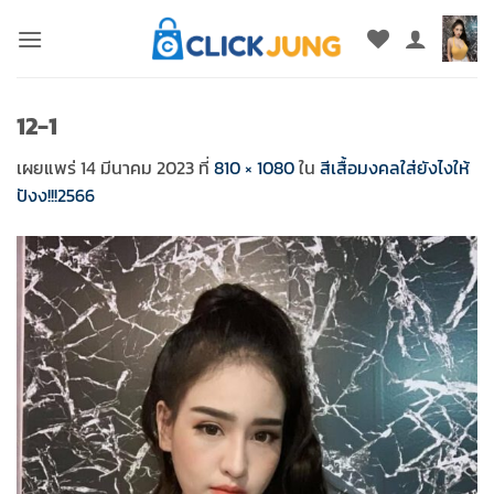
ข้าม
ไป
ยัง
เนื้อหา
12-1
เผยแพร่
14 มีนาคม 2023
ที่
810 × 1080
ใน
สีเสื้อมงคลใส่ยังไงให้
ปังง!!!2566