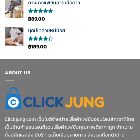
1-5
กางเกงแฟชั่นลายเสือดาว
was:
is:
คะแนน
฿189.00.
฿89.00.
฿
89.00
ให้คะแนน
5.00
ตั้งแต่
1-5
ชุดเซ็ทลายหมีน้อย
คะแนน
฿
189.00
ให้
คะแนน
4.33
ตั้งแต่ 1-5
คะแนน
ABOUT US
Clickjung.com เว็บไซต์จำหน่ายเสื้อผ้าแฟชั่นออนไลน์สัญชาติไทย
เป็นร้านค้าออนไลน์ที่รวมเสื้อผ้าแฟชั่นคุณภาพดีราคาถูก จำหน่าย
ทั้งปลีกและส่ง มีบริการเก็บเงินปลายทาง ส่งตรงถึงหน้าบ้าน