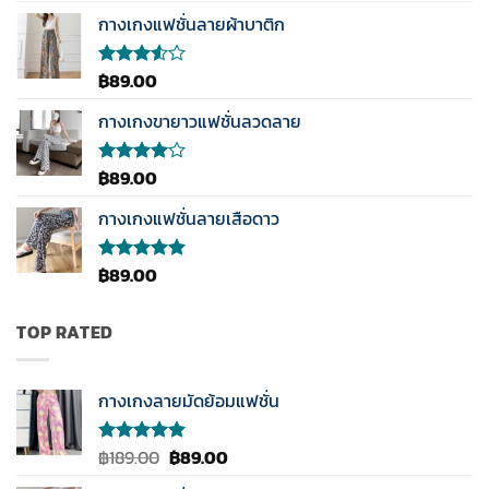
กางเกงแฟชั่นลายผ้าบาติก
฿
89.00
ให้
คะแนน
3.50
กางเกงขายาวแฟชั่นลวดลาย
ตั้งแต่
1-5
คะแนน
฿
89.00
ให้
คะแนน
4.00
กางเกงแฟชั่นลายเสือดาว
ตั้งแต่ 1-
5
คะแนน
฿
89.00
ให้คะแนน
5.00
ตั้งแต่
1-5
คะแนน
TOP RATED
กางเกงลายมัดย้อมแฟชั่น
Original
Current
฿
189.00
฿
89.00
ให้คะแนน
5.00
ตั้งแต่
price
price