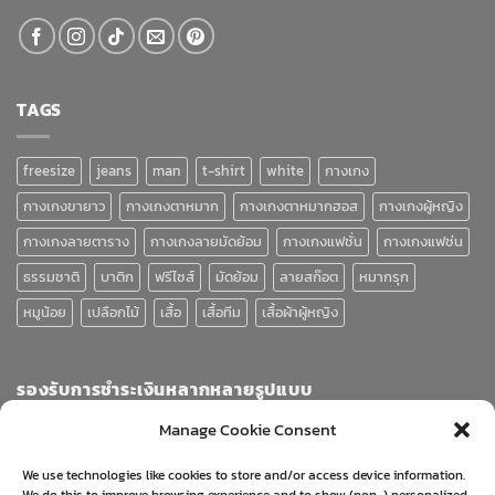
TAGS
freesize
jeans
man
t-shirt
white
กางเกง
กางเกงขายาว
กางเกงตาหมาก
กางเกงตาหมากฮอส
กางเกงผู้หญิง
กางเกงลายตาราง
กางเกงลายมัดย้อม
กางเกงแฟชั่น
กางเกงแฟช่น
ธรรมชาติ
บาติก
ฟรีไซส์
มัดย้อม
ลายสก๊อต
หมากรุก
หมูน้อย
เปลือกไม้
เสื้อ
เสื้อทีม
เสื้อผ้าผู้หญิง
รองรับการชำระเงินหลากหลายรูปแบบ
Manage Cookie Consent
We use technologies like cookies to store and/or access device information.
We do this to improve browsing experience and to show (non-) personalized