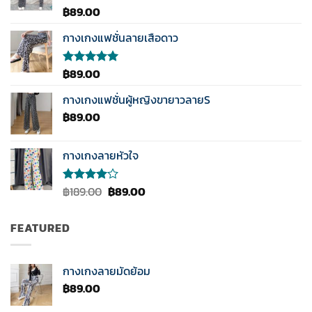
฿
89.00
ให้
คะแนน
3.50
กางเกงแฟชั่นลายเสือดาว
ตั้งแต่
1-5
คะแนน
฿
89.00
ให้คะแนน
5.00
ตั้งแต่
1-5
กางเกงแฟชั่นผู้หญิงขายาวลายS
คะแนน
฿
89.00
กางเกงลายหัวใจ
Original
Current
฿
189.00
฿
89.00
ให้
คะแนน
price
price
4.00
was:
is:
ตั้งแต่ 1-
FEATURED
฿189.00.
฿89.00.
5
คะแนน
กางเกงลายมัดย้อม
฿
89.00