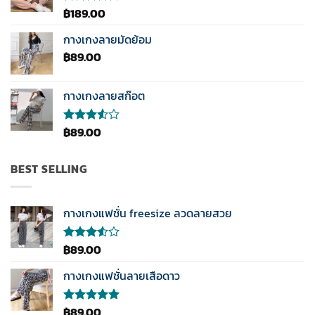
คะแนน
฿
189.00
ให้
คะแนน
4.33
กางเกงลายมัดย้อม
ตั้งแต่ 1-5
฿
89.00
คะแนน
กางเกงลายสก๊อต
฿
89.00
ให้
คะแนน
3.50
ตั้งแต่
BEST SELLING
1-5
คะแนน
กางเกงแฟชั่น freesize ลวดลายสวย
฿
89.00
ให้
คะแนน
3.50
กางเกงแฟชั่นลายเสือดาว
ตั้งแต่
1-5
คะแนน
฿
89.00
ให้คะแนน