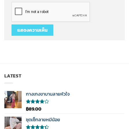
LATEST
กางเกงขาบานลายหัวใจ
฿
89.00
ให้
คะแนน
4.00
ชุดเซ็ทลายหมีน้อย
ตั้งแต่ 1-
5