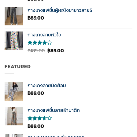
5.00
ตั้งแต่
1-5
กางเกงแฟชั่นผู้หญิงขายาวลายS
คะแนน
฿
89.00
กางเกงลายหัวใจ
Original
Current
฿
189.00
฿
89.00
ให้
คะแนน
price
price
4.00
was:
is:
ตั้งแต่ 1-
FEATURED
฿189.00.
฿89.00.
5
คะแนน
กางเกงลายมัดย้อม
฿
89.00
กางเกงแฟชั่นลายผ้าบาติก
฿
89.00
ให้
คะแนน
3.50