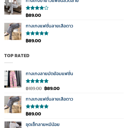
กางเกงขายาวแฟชั่นลวดลาย
ตั้งแต่
1-5
คะแนน
฿
89.00
ให้
คะแนน
4.00
กางเกงแฟชั่นลายเสือดาว
ตั้งแต่ 1-
5
คะแนน
฿
89.00
ให้คะแนน
5.00
ตั้งแต่
1-5
คะแนน
TOP RATED
กางเกงลายมัดย้อมแฟชั่น
Original
Current
฿
189.00
฿
89.00
ให้คะแนน
5.00
ตั้งแต่
price
price
1-5
กางเกงแฟชั่นลายเสือดาว
was:
is:
คะแนน
฿189.00.
฿89.00.
฿
89.00
ให้คะแนน
5.00
ตั้งแต่
1-5
ชุดเซ็ทลายหมีน้อย
คะแนน