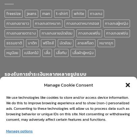
freesize
jeans
man
t-shirt
white
กางเกง
กางเกงขายาว
กางเกงตาหมาก
กางเกงตาหมากฮอส
กางเกงผู้หญิง
กางเกงลายตาราง
กางเกงลายมัดย้อม
กางเกงแฟชั่น
กางเกงแฟช่น
ธรรมชาติ
บาติก
ฟรีไซส์
มัดย้อม
ลายสก๊อต
หมากรุก
หมูน้อย
เปลือกไม้
เสื้อ
เสื้อทีม
เสื้อผ้าผู้หญิง
รองรับการชำระเงินหลากหลายรูปแบบ
Manage Cookie Consent
We use technologies like cookies to store and/or access device information.
We do this to improve browsing experience and to show (non-) personalized
ads. Consenting to these technologies will allow us to process data such as
browsing behavior or unique IDs on this site. Not consenting or withdrawing
consent, may adversely affect certain features and functions.
Visa
PayPal
Stripe
MasterCard
Cash
Manage options
On