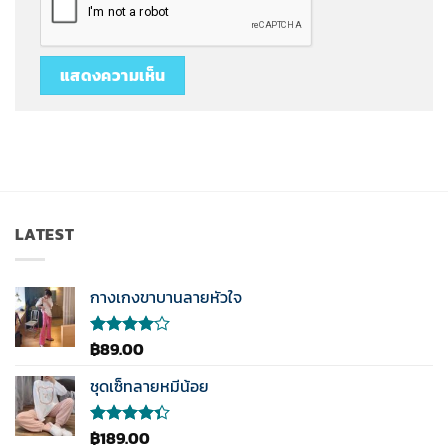
LATEST
กางเกงขาบานลายหัวใจ
฿
89.00
ให้
คะแนน
4.00
ชุดเซ็ทลายหมีน้อย
ตั้งแต่ 1-
5
คะแนน
฿
189.00
ให้