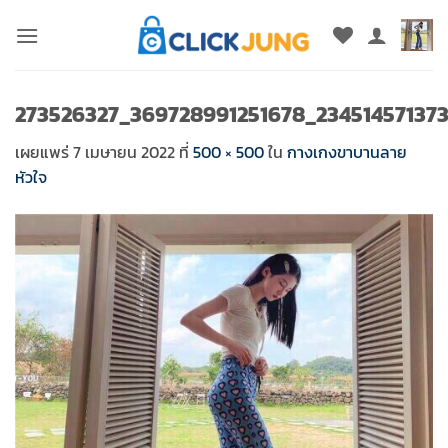
ข้าม
ไป
ยัง
เนื้อหา
273526327_369728991251678_23451457137
เผยแพร่
7 เมษายน 2022
ที่
500 × 500
ใน
กางเกงขาบานลาย
หัวใจ