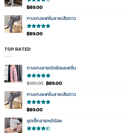
คะแนน
฿
89.00
ให้
คะแนน
4.00
กางเกงแฟชั่นลายเสือดาว
ตั้งแต่ 1-
5
คะแนน
฿
89.00
ให้คะแนน
5.00
ตั้งแต่
1-5
คะแนน
TOP RATED
กางเกงลายมัดย้อมแฟชั่น
Original
Current
฿
189.00
฿
89.00
ให้คะแนน
5.00
ตั้งแต่
price
price
1-5
กางเกงแฟชั่นลายเสือดาว
was:
is:
คะแนน
฿189.00.
฿89.00.
฿
89.00
ให้คะแนน
5.00
ตั้งแต่
1-5
ชุดเซ็ทลายหมีน้อย
คะแนน