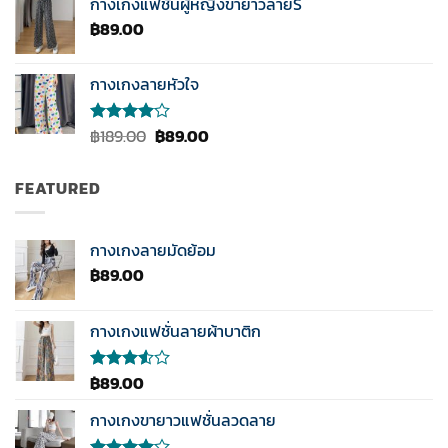
กางเกงแฟชั่นผู้หญิงขายาวลายS
คะแนน
฿
89.00
กางเกงลายหัวใจ
Original
Current
฿
189.00
฿
89.00
ให้
คะแนน
price
price
4.00
was:
is:
ตั้งแต่ 1-
FEATURED
฿189.00.
฿89.00.
5
คะแนน
กางเกงลายมัดย้อม
฿
89.00
กางเกงแฟชั่นลายผ้าบาติก
฿
89.00
ให้
คะแนน
3.50
กางเกงขายาวแฟชั่นลวดลาย
ตั้งแต่
1-5