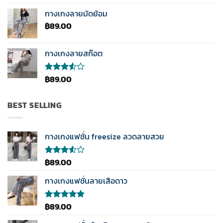
คะแนน
4.33
กางเกงลายมัดย้อม
ตั้งแต่ 1-5
฿
89.00
คะแนน
กางเกงลายสก๊อต
฿
89.00
ให้
คะแนน
3.50
ตั้งแต่
BEST SELLING
1-5
คะแนน
กางเกงแฟชั่น freesize ลวดลายสวย
฿
89.00
ให้
คะแนน
3.50
กางเกงแฟชั่นลายเสือดาว
ตั้งแต่
1-5
คะแนน
฿
89.00
ให้คะแนน
5.00
ตั้งแต่
1-5