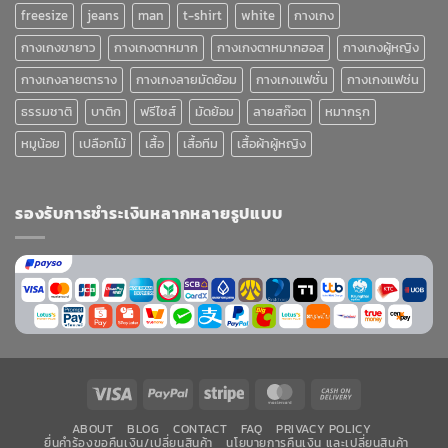
freesize
jeans
man
t-shirt
white
กางเกง
กางเกงขายาว
กางเกงตาหมาก
กางเกงตาหมากฮอส
กางเกงผู้หญิง
กางเกงลายตาราง
กางเกงลายมัดย้อม
กางเกงแฟชั่น
กางเกงแฟช่น
ธรรมชาติ
บาติก
ฟรีไซส์
มัดย้อม
ลายสก๊อต
หมากรุก
หมูน้อย
เปลือกไม้
เสื้อ
เสื้อทีม
เสื้อผ้าผู้หญิง
รองรับการชำระเงินหลากหลายรูปแบบ
Visa
PayPal
Stripe
MasterCard
Cash
On
ABOUT
BLOG
CONTACT
FAQ
PRIVACY POLICY
Delivery
ยื่นคำร้องขอคืนเงิน/เปลี่ยนสินค้า
นโยบายการคืนเงิน และเปลี่ยนสินค้า