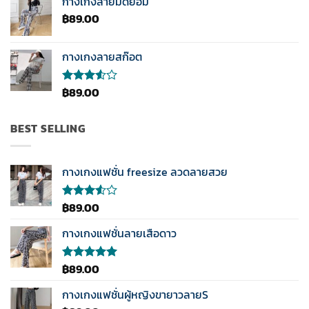
กางเกงลายมัดย้อม
ตั้งแต่ 1-5
฿
89.00
คะแนน
กางเกงลายสก๊อต
฿
89.00
ให้
คะแนน
3.50
ตั้งแต่
BEST SELLING
1-5
คะแนน
กางเกงแฟชั่น freesize ลวดลายสวย
฿
89.00
ให้
คะแนน
3.50
กางเกงแฟชั่นลายเสือดาว
ตั้งแต่
1-5
คะแนน
฿
89.00
ให้คะแนน
5.00
ตั้งแต่
1-5
กางเกงแฟชั่นผู้หญิงขายาวลายS
คะแนน