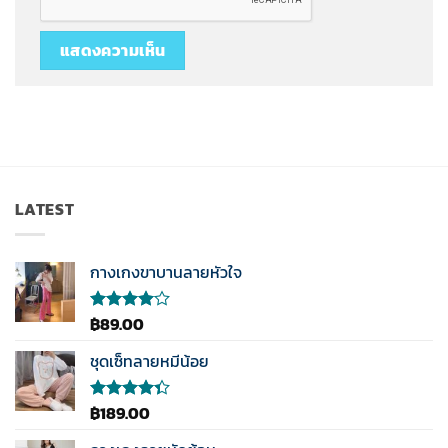
LATEST
กางเกงขาบานลายหัวใจ
฿
89.00
ให้
คะแนน
4.00
ชุดเซ็ทลายหมีน้อย
ตั้งแต่ 1-
5
คะแนน
฿
189.00
ให้
คะแนน
4.33