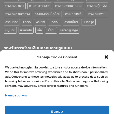
กางเกงขายาว
กางเกงตาหมาก
กางเกงตาหมากฮอส
กางเกงผู้หญิง
กางเกงลายตาราง
กางเกงลายมัดย้อม
กางเกงแฟชั่น
กางเกงแฟช่น
ธรรมชาติ
บาติก
ฟรีไซส์
มัดย้อม
ลายสก๊อต
หมากรุก
หมูน้อย
เปลือกไม้
เสื้อ
เสื้อทีม
เสื้อผ้าผู้หญิง
รองรับการชำระเงินหลากหลายรูปแบบ
Manage Cookie Consent
We use technologies like cookies to store and/or access device information.
We do this to improve browsing experience and to show (non-) personalized
ads. Consenting to these technologies will allow us to process data such as
browsing behavior or unique IDs on this site. Not consenting or withdrawing
consent, may adversely affect certain features and functions.
Visa
PayPal
Stripe
MasterCard
Cash
Manage options
On
ABOUT
BLOG
CONTACT
FAQ
PRIVACY POLICY
Delivery
ยื่นคำร้องขอคืนเงิน/เปลี่ยนสินค้า
นโยบายการคืนเงิน และเปลี่ยนสินค้า
ยินยอม
Copyright 2026 ©
Clickjung.com © All Rights Reserved. ดำเนินการ