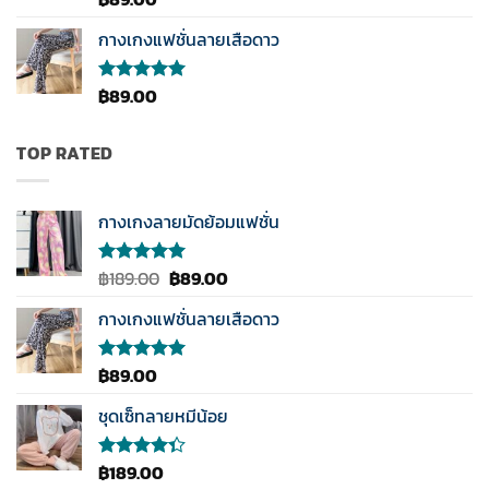
คะแนน
4.00
กางเกงแฟชั่นลายเสือดาว
ตั้งแต่ 1-
5
คะแนน
฿
89.00
ให้คะแนน
5.00
ตั้งแต่
1-5
คะแนน
TOP RATED
กางเกงลายมัดย้อมแฟชั่น
Original
Current
฿
189.00
฿
89.00
ให้คะแนน
5.00
ตั้งแต่
price
price
1-5
กางเกงแฟชั่นลายเสือดาว
was:
is:
คะแนน
฿189.00.
฿89.00.
฿
89.00
ให้คะแนน
5.00
ตั้งแต่
1-5
ชุดเซ็ทลายหมีน้อย
คะแนน
฿
189.00
ให้
คะแนน