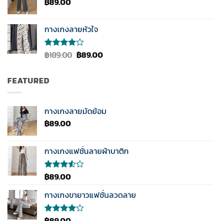
฿
89.00
กางเกงลายหัวใจ
Original
Current
฿
189.00
฿
89.00
ให้
คะแนน
price
price
4.00
was:
is:
ตั้งแต่ 1-
FEATURED
฿189.00.
฿89.00.
5
คะแนน
กางเกงลายมัดย้อม
฿
89.00
กางเกงแฟชั่นลายผ้าบาติก
฿
89.00
ให้
คะแนน
3.50
กางเกงขายาวแฟชั่นลวดลาย
ตั้งแต่
1-5
คะแนน
฿
89.00
ให้