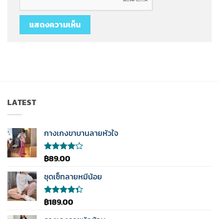
LATEST
กางเกงขาบานลายหัวใจ
฿
89.00
ให้
คะแนน
4.00
ชุดเซ็ทลายหมีน้อย
ตั้งแต่ 1-
5
คะแนน
฿
189.00
ให้
คะแนน
4.33