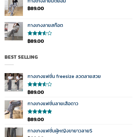
กางเกงลายมัดย้อม
ตั้งแต่ 1-5
฿
89.00
คะแนน
กางเกงลายสก๊อต
฿
89.00
ให้
คะแนน
3.50
ตั้งแต่
BEST SELLING
1-5
คะแนน
กางเกงแฟชั่น freesize ลวดลายสวย
฿
89.00
ให้
คะแนน
3.50
กางเกงแฟชั่นลายเสือดาว
ตั้งแต่
1-5
คะแนน
฿
89.00
ให้คะแนน
5.00
ตั้งแต่
1-5
กางเกงแฟชั่นผู้หญิงขายาวลายS
คะแนน