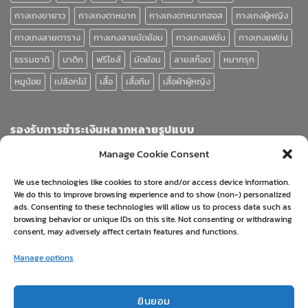
กางเกงขายาว
กางเกงตาหมาก
กางเกงตาหมากฮอส
กางเกงผู้หญิง
กางเกงลายตาราง
กางเกงลายมัดย้อม
กางเกงแฟชั่น
กางเกงแฟช่น
ธรรมชาติ
บาติก
ฟรีไซส์
มัดย้อม
ลายสก๊อต
หมากรุก
หมูน้อย
เปลือกไม้
เสื้อ
เสื้อทีม
เสื้อผ้าผู้หญิง
รองรับการชำระเงินหลากหลายรูปแบบ
Manage Cookie Consent
We use technologies like cookies to store and/or access device information.
We do this to improve browsing experience and to show (non-) personalized
ads. Consenting to these technologies will allow us to process data such as
browsing behavior or unique IDs on this site. Not consenting or withdrawing
consent, may adversely affect certain features and functions.
Visa
PayPal
Stripe
MasterCard
Cash
Manage options
On
ABOUT
BLOG
CONTACT
FAQ
PRIVACY POLICY
Delivery
ยื่นคำร้องขอคืนเงิน/เปลี่ยนสินค้า
นโยบายการคืนเงิน และเปลี่ยนสินค้า
ยินยอม
Copyright 2026 ©
Clickjung.com © All Rights Reserved. ดำเนินการ