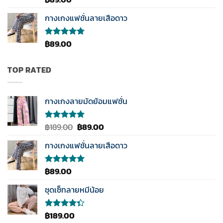
คะแนน
4.00
กางเกงแฟชั่นลายเสือดาว
ตั้งแต่ 1-
5
คะแนน
฿
89.00
ให้คะแนน
5.00
ตั้งแต่
1-5
คะแนน
TOP RATED
กางเกงลายมัดย้อมแฟชั่น
Original
Current
฿
189.00
฿
89.00
ให้คะแนน
5.00
ตั้งแต่
price
price
1-5
กางเกงแฟชั่นลายเสือดาว
was:
is:
คะแนน
฿189.00.
฿89.00.
฿
89.00
ให้คะแนน
5.00
ตั้งแต่
1-5
ชุดเซ็ทลายหมีน้อย
คะแนน
฿
189.00
ให้
คะแนน