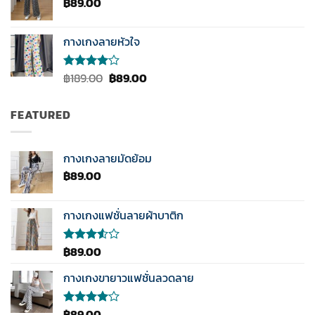
฿
89.00
กางเกงลายหัวใจ
Original
Current
฿
189.00
฿
89.00
ให้
คะแนน
price
price
4.00
was:
is:
ตั้งแต่ 1-
FEATURED
฿189.00.
฿89.00.
5
คะแนน
กางเกงลายมัดย้อม
฿
89.00
กางเกงแฟชั่นลายผ้าบาติก
฿
89.00
ให้
คะแนน
3.50
กางเกงขายาวแฟชั่นลวดลาย
ตั้งแต่
1-5
คะแนน
฿
89.00
ให้