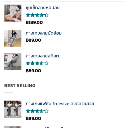
คะแนน
4.00
ชุดเซ็ทลายหมีน้อย
ตั้งแต่ 1-
5
คะแนน
฿
189.00
ให้
คะแนน
4.33
กางเกงลายมัดย้อม
ตั้งแต่ 1-5
฿
89.00
คะแนน
กางเกงลายสก๊อต
฿
89.00
ให้
คะแนน
3.50
ตั้งแต่
BEST SELLING
1-5
คะแนน
กางเกงแฟชั่น freesize ลวดลายสวย
฿
89.00
ให้
คะแนน
3.50