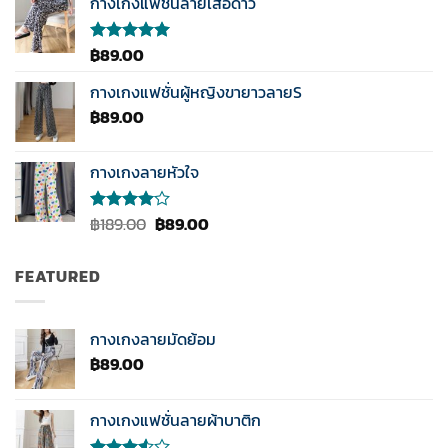
กางเกงแฟชั่นลายเสือดาว
ตั้งแต่
1-5
คะแนน
฿
89.00
ให้คะแนน
5.00
ตั้งแต่
1-5
กางเกงแฟชั่นผู้หญิงขายาวลายS
คะแนน
฿
89.00
กางเกงลายหัวใจ
Original
Current
฿
189.00
฿
89.00
ให้
คะแนน
price
price
4.00
was:
is:
ตั้งแต่ 1-
FEATURED
฿189.00.
฿89.00.
5
คะแนน
กางเกงลายมัดย้อม
฿
89.00
กางเกงแฟชั่นลายผ้าบาติก