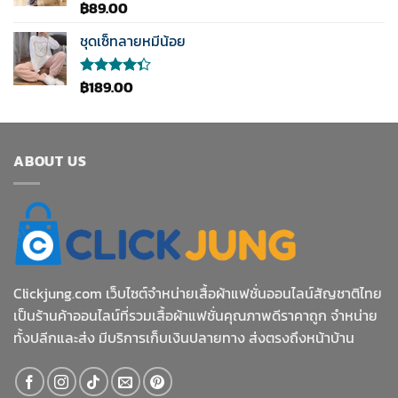
฿
89.00
ให้คะแนน
5.00
ตั้งแต่
1-5
ชุดเซ็ทลายหมีน้อย
คะแนน
฿
189.00
ให้
คะแนน
4.33
ตั้งแต่ 1-5
คะแนน
ABOUT US
Clickjung.com เว็บไซต์จำหน่ายเสื้อผ้าแฟชั่นออนไลน์สัญชาติไทย
เป็นร้านค้าออนไลน์ที่รวมเสื้อผ้าแฟชั่นคุณภาพดีราคาถูก จำหน่าย
ทั้งปลีกและส่ง มีบริการเก็บเงินปลายทาง ส่งตรงถึงหน้าบ้าน