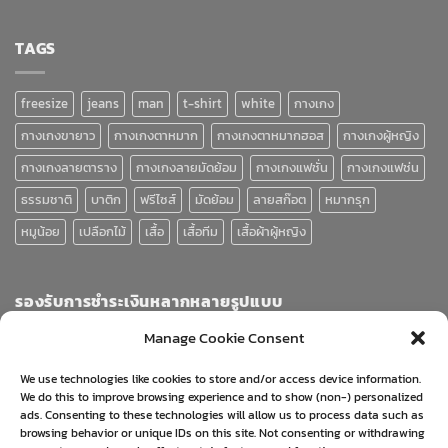
TAGS
freesize
jeans
man
t-shirt
white
กางเกง
กางเกงขายาว
กางเกงตาหมาก
กางเกงตาหมากฮอส
กางเกงผู้หญิง
กางเกงลายตาราง
กางเกงลายมัดย้อม
กางเกงแฟชั่น
กางเกงแฟช่น
ธรรมชาติ
บาติก
ฟรีไซส์
มัดย้อม
ลายสก๊อต
หมากรุก
หมูน้อย
เปลือกไม้
เสื้อ
เสื้อทีม
เสื้อผ้าผู้หญิง
รองรับการชำระเงินหลากหลายรูปแบบ
Manage Cookie Consent
We use technologies like cookies to store and/or access device information.
We do this to improve browsing experience and to show (non-) personalized
ads. Consenting to these technologies will allow us to process data such as
browsing behavior or unique IDs on this site. Not consenting or withdrawing