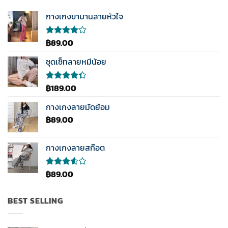
กางเกงขาบานลายหัวใจ
฿
89.00
ให้
คะแนน
4.00
ชุดเซ็ทลายหมีน้อย
ตั้งแต่ 1-
5
คะแนน
฿
189.00
ให้
คะแนน
4.33
กางเกงลายมัดย้อม
ตั้งแต่ 1-5
฿
89.00
คะแนน
กางเกงลายสก๊อต
฿
89.00
ให้
คะแนน
3.50
ตั้งแต่
BEST SELLING
1-5
คะแนน