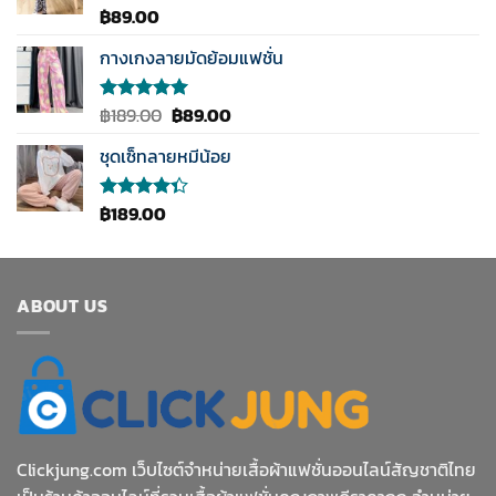
฿
89.00
ให้คะแนน
5.00
ตั้งแต่
1-5
กางเกงลายมัดย้อมแฟชั่น
คะแนน
Original
Current
฿
189.00
฿
89.00
ให้คะแนน
5.00
ตั้งแต่
price
price
1-5
ชุดเซ็ทลายหมีน้อย
was:
is:
คะแนน
฿189.00.
฿89.00.
฿
189.00
ให้
คะแนน
4.33
ตั้งแต่ 1-5
คะแนน
ABOUT US
Clickjung.com เว็บไซต์จำหน่ายเสื้อผ้าแฟชั่นออนไลน์สัญชาติไทย