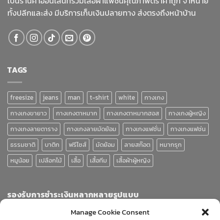
เป็นร้านค้าออนไลน์ที่รวมเสื้อผ้าแฟชั่นคุณภาพดีราคาถูก จำหน่าย
ทั้งปลีกและส่ง มีบริการเก็บเงินปลายทาง ส่งตรงถึงหน้าบ้าน
TAGS
freesize
jeans
man
t-shirt
white
กางเกง
กางเกงขายาว
กางเกงตาหมาก
กางเกงตาหมากฮอส
กางเกงผู้หญิง
กางเกงลายตาราง
กางเกงลายมัดย้อม
กางเกงแฟชั่น
กางเกงแฟช่น
ธรรมชาติ
บาติก
ฟรีไซส์
มัดย้อม
ลายสก๊อต
หมากรุก
หมูน้อย
เปลือกไม้
เสื้อ
เสื้อทีม
เสื้อผ้าผู้หญิง
รองรับการชำระเงินหลากหลายรูปแบบ
Manage Cookie Consent