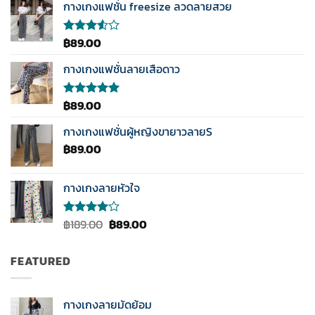
กางเกงแฟชั่น freesize ลวดลายสวย
฿
89.00
ให้
คะแนน
3.50
กางเกงแฟชั่นลายเสือดาว
ตั้งแต่
1-5
คะแนน
฿
89.00
ให้คะแนน
5.00
ตั้งแต่
1-5
กางเกงแฟชั่นผู้หญิงขายาวลายS
คะแนน
฿
89.00
กางเกงลายหัวใจ
Original
Current
฿
189.00
฿
89.00
ให้
คะแนน
price
price
4.00
was:
is:
ตั้งแต่ 1-
FEATURED
฿189.00.
฿89.00.
5
คะแนน
กางเกงลายมัดย้อม