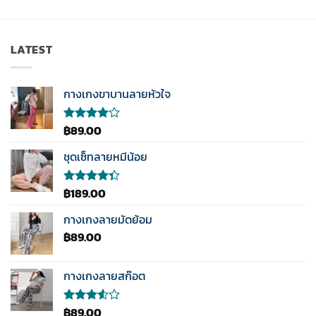
LATEST
กางเกงขาบานลายหัวใจ
฿
89.00
ให้
คะแนน
4.00
ชุดเซ็ทลายหมีน้อย
ตั้งแต่ 1-
5
คะแนน
฿
189.00
ให้
คะแนน
4.33
กางเกงลายมัดย้อม
ตั้งแต่ 1-5
฿
89.00
คะแนน
กางเกงลายสก๊อต
฿
89.00
ให้