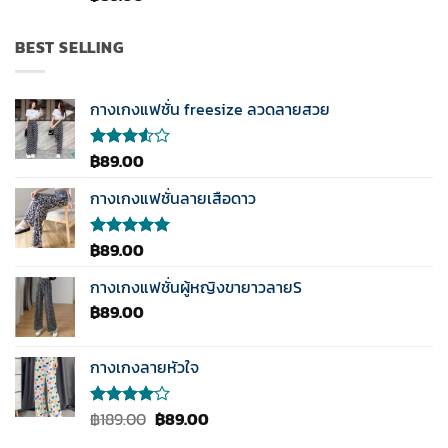
คะแนน
3.50
ตั้งแต่
BEST SELLING
1-5
คะแนน
กางเกงแฟชั่น freesize ลวดลายสวย
฿
89.00
ให้
คะแนน
3.50
กางเกงแฟชั่นลายเสือดาว
ตั้งแต่
1-5
คะแนน
฿
89.00
ให้คะแนน
5.00
ตั้งแต่
1-5
กางเกงแฟชั่นผู้หญิงขายาวลายS
คะแนน
฿
89.00
กางเกงลายหัวใจ
Original
Current
฿
189.00
฿
89.00
ให้
คะแนน
price
price