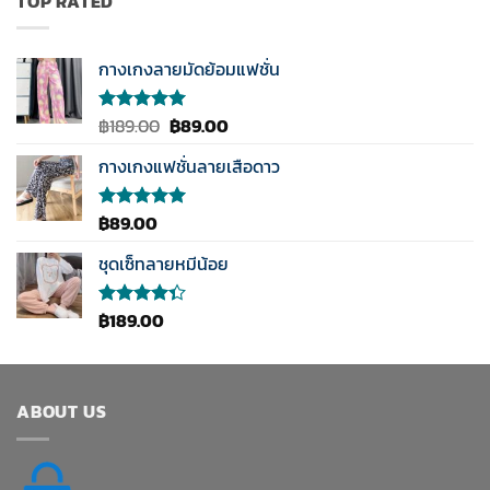
TOP RATED
กางเกงลายมัดย้อมแฟชั่น
Original
Current
฿
189.00
฿
89.00
ให้คะแนน
5.00
ตั้งแต่
price
price
1-5
กางเกงแฟชั่นลายเสือดาว
was:
is:
คะแนน
฿189.00.
฿89.00.
฿
89.00
ให้คะแนน
5.00
ตั้งแต่
1-5
ชุดเซ็ทลายหมีน้อย
คะแนน
฿
189.00
ให้
คะแนน
4.33
ตั้งแต่ 1-5
คะแนน
ABOUT US