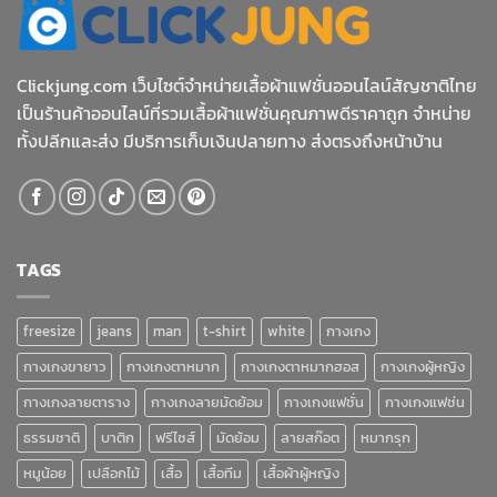
Clickjung.com เว็บไซต์จำหน่ายเสื้อผ้าแฟชั่นออนไลน์สัญชาติไทย
เป็นร้านค้าออนไลน์ที่รวมเสื้อผ้าแฟชั่นคุณภาพดีราคาถูก จำหน่าย
ทั้งปลีกและส่ง มีบริการเก็บเงินปลายทาง ส่งตรงถึงหน้าบ้าน
TAGS
freesize
jeans
man
t-shirt
white
กางเกง
กางเกงขายาว
กางเกงตาหมาก
กางเกงตาหมากฮอส
กางเกงผู้หญิง
กางเกงลายตาราง
กางเกงลายมัดย้อม
กางเกงแฟชั่น
กางเกงแฟช่น
ธรรมชาติ
บาติก
ฟรีไซส์
มัดย้อม
ลายสก๊อต
หมากรุก
หมูน้อย
เปลือกไม้
เสื้อ
เสื้อทีม
เสื้อผ้าผู้หญิง