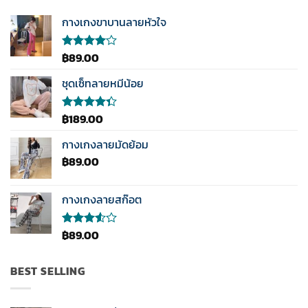
กางเกงขาบานลายหัวใจ
฿
89.00
ให้
คะแนน
4.00
ชุดเซ็ทลายหมีน้อย
ตั้งแต่ 1-
5
คะแนน
฿
189.00
ให้
คะแนน
4.33
กางเกงลายมัดย้อม
ตั้งแต่ 1-5
฿
89.00
คะแนน
กางเกงลายสก๊อต
฿
89.00
ให้
คะแนน
3.50
ตั้งแต่
BEST SELLING
1-5
คะแนน