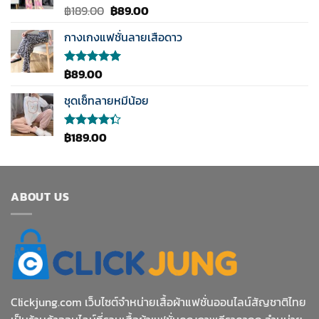
Original
Current
฿
189.00
฿
89.00
ให้คะแนน
5.00
ตั้งแต่
price
price
1-5
กางเกงแฟชั่นลายเสือดาว
was:
is:
คะแนน
฿189.00.
฿89.00.
฿
89.00
ให้คะแนน
5.00
ตั้งแต่
1-5
ชุดเซ็ทลายหมีน้อย
คะแนน
฿
189.00
ให้
คะแนน
4.33
ตั้งแต่ 1-5
คะแนน
ABOUT US
Clickjung.com เว็บไซต์จำหน่ายเสื้อผ้าแฟชั่นออนไลน์สัญชาติไทย