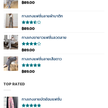
฿
89.00
กางเกงแฟชั่นลายผ้าบาติก
฿
89.00
ให้
คะแนน
3.50
กางเกงขายาวแฟชั่นลวดลาย
ตั้งแต่
1-5
คะแนน
฿
89.00
ให้
คะแนน
4.00
กางเกงแฟชั่นลายเสือดาว
ตั้งแต่ 1-
5
คะแนน
฿
89.00
ให้คะแนน
5.00
ตั้งแต่
1-5
คะแนน
TOP RATED
กางเกงลายมัดย้อมแฟชั่น