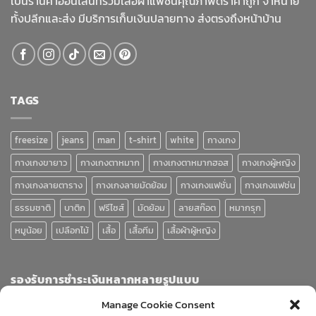
เป็นร้านค้าออนไลน์ที่รวมเสื้อผ้าแฟชั่นคุณภาพดีราคาถูก จำหน่าย
ทั้งปลีกและส่ง มีบริการเก็บเงินปลายทาง ส่งตรงถึงหน้าบ้าน
TAGS
freesize
jeans
man
t-shirt
white
กางเกง
กางเกงขายาว
กางเกงตาหมาก
กางเกงตาหมากฮอส
กางเกงผู้หญิง
กางเกงลายตาราง
กางเกงลายมัดย้อม
กางเกงแฟชั่น
กางเกงแฟช่น
ธรรมชาติ
บาติก
ฟรีไซส์
มัดย้อม
ลายสก๊อต
หมากรุก
หมูน้อย
เปลือกไม้
เสื้อ
เสื้อทีม
เสื้อผ้าผู้หญิง
รองรับการชำระเงินหลากหลายรูปแบบ
Manage Cookie Consent