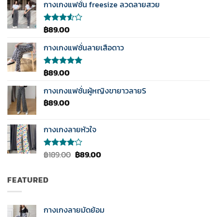
กางเกงแฟชั่น freesize ลวดลายสวย
฿
89.00
ให้
คะแนน
3.50
กางเกงแฟชั่นลายเสือดาว
ตั้งแต่
1-5
คะแนน
฿
89.00
ให้คะแนน
5.00
ตั้งแต่
1-5
กางเกงแฟชั่นผู้หญิงขายาวลายS
คะแนน
฿
89.00
กางเกงลายหัวใจ
Original
Current
฿
189.00
฿
89.00
ให้
คะแนน
price
price
4.00
was:
is:
ตั้งแต่ 1-
FEATURED
฿189.00.
฿89.00.
5
คะแนน
กางเกงลายมัดย้อม