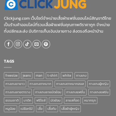
Clickjung.com เว็บไซต์จำหน่ายเสื้อผ้าแฟชั่นออนไลน์สัญชาติไทย
เป็นร้านค้าออนไลน์ที่รวมเสื้อผ้าแฟชั่นคุณภาพดีราคาถูก จำหน่าย
ทั้งปลีกและส่ง มีบริการเก็บเงินปลายทาง ส่งตรงถึงหน้าบ้าน
TAGS
freesize
jeans
man
t-shirt
white
กางเกง
กางเกงขายาว
กางเกงตาหมาก
กางเกงตาหมากฮอส
กางเกงผู้หญิง
กางเกงลายตาราง
กางเกงลายมัดย้อม
กางเกงแฟชั่น
กางเกงแฟช่น
ธรรมชาติ
บาติก
ฟรีไซส์
มัดย้อม
ลายสก๊อต
หมากรุก
หมูน้อย
เปลือกไม้
เสื้อ
เสื้อทีม
เสื้อผ้าผู้หญิง