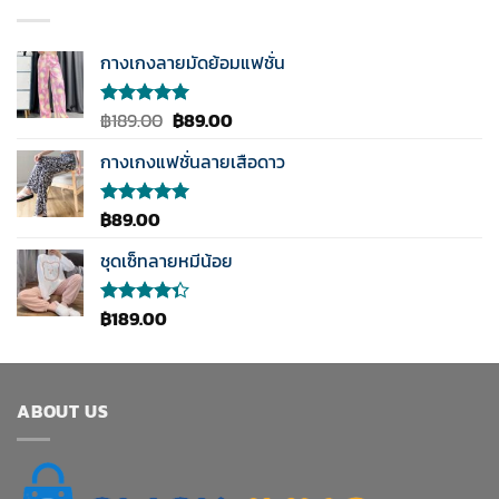
กางเกงลายมัดย้อมแฟชั่น
Original
Current
฿
189.00
฿
89.00
ให้คะแนน
5.00
ตั้งแต่
price
price
1-5
กางเกงแฟชั่นลายเสือดาว
was:
is:
คะแนน
฿189.00.
฿89.00.
฿
89.00
ให้คะแนน
5.00
ตั้งแต่
1-5
ชุดเซ็ทลายหมีน้อย
คะแนน
฿
189.00
ให้
คะแนน
4.33
ตั้งแต่ 1-5
คะแนน
ABOUT US