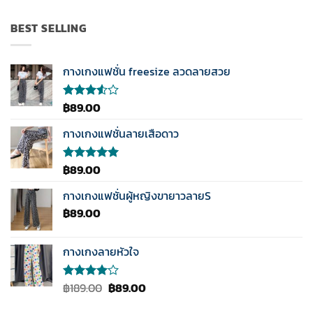
คะแนน
3.50
ตั้งแต่
BEST SELLING
1-5
คะแนน
กางเกงแฟชั่น freesize ลวดลายสวย
฿
89.00
ให้
คะแนน
3.50
กางเกงแฟชั่นลายเสือดาว
ตั้งแต่
1-5
คะแนน
฿
89.00
ให้คะแนน
5.00
ตั้งแต่
1-5
กางเกงแฟชั่นผู้หญิงขายาวลายS
คะแนน
฿
89.00
กางเกงลายหัวใจ
Original
Current
฿
189.00
฿
89.00
ให้
คะแนน
price
price
4.00