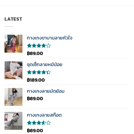
LATEST
กางเกงขาบานลายหัวใจ
฿
89.00
ให้
คะแนน
4.00
ชุดเซ็ทลายหมีน้อย
ตั้งแต่ 1-
5
คะแนน
฿
189.00
ให้
คะแนน
4.33
กางเกงลายมัดย้อม
ตั้งแต่ 1-5
฿
89.00
คะแนน
กางเกงลายสก๊อต
฿
89.00
ให้