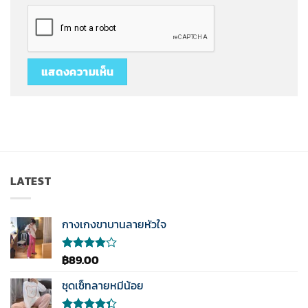
LATEST
กางเกงขาบานลายหัวใจ
฿
89.00
ให้
คะแนน
4.00
ชุดเซ็ทลายหมีน้อย
ตั้งแต่ 1-
5