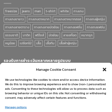
freesize
jeans
man
t-shirt
white
กางเกง
กางเกงขายาว
กางเกงตาหมาก
กางเกงตาหมากฮอส
กางเกงผู้หญิง
กางเกงลายตาราง
กางเกงลายมัดย้อม
กางเกงแฟชั่น
กางเกงแฟช่น
ธรรมชาติ
บาติก
ฟรีไซส์
มัดย้อม
ลายสก๊อต
หมากรุก
หมูน้อย
เปลือกไม้
เสื้อ
เสื้อทีม
เสื้อผ้าผู้หญิง
รองรับการชำระเงินหลากหลายรูปแบบ
Manage Cookie Consent
We use technologies like cookies to store and/or access device information.
We do this to improve browsing experience and to show (non-) personalized
ads. Consenting to these technologies will allow us to process data such as
browsing behavior or unique IDs on this site. Not consenting or withdrawing
consent, may adversely affect certain features and functions.
Visa
PayPal
Stripe
MasterCard
Cash
Manage options
On