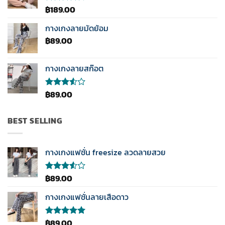
คะแนน
฿
189.00
ให้
คะแนน
4.33
กางเกงลายมัดย้อม
ตั้งแต่ 1-5
฿
89.00
คะแนน
กางเกงลายสก๊อต
฿
89.00
ให้
คะแนน
3.50
ตั้งแต่
BEST SELLING
1-5
คะแนน
กางเกงแฟชั่น freesize ลวดลายสวย
฿
89.00
ให้
คะแนน
3.50
กางเกงแฟชั่นลายเสือดาว
ตั้งแต่
1-5
คะแนน
฿
89.00
ให้คะแนน