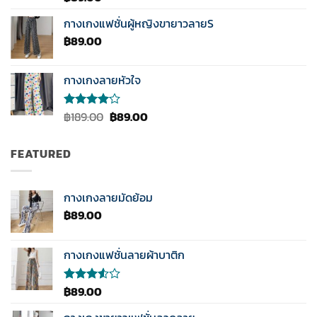
5.00
ตั้งแต่
1-5
กางเกงแฟชั่นผู้หญิงขายาวลายS
คะแนน
฿
89.00
กางเกงลายหัวใจ
Original
Current
฿
189.00
฿
89.00
ให้
คะแนน
price
price
4.00
was:
is:
ตั้งแต่ 1-
FEATURED
฿189.00.
฿89.00.
5
คะแนน
กางเกงลายมัดย้อม
฿
89.00
กางเกงแฟชั่นลายผ้าบาติก
฿
89.00
ให้
คะแนน
3.50