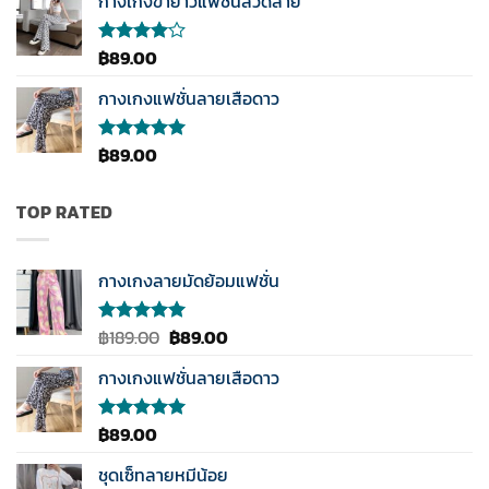
กางเกงขายาวแฟชั่นลวดลาย
ตั้งแต่
1-5
คะแนน
฿
89.00
ให้
คะแนน
4.00
กางเกงแฟชั่นลายเสือดาว
ตั้งแต่ 1-
5
คะแนน
฿
89.00
ให้คะแนน
5.00
ตั้งแต่
1-5
คะแนน
TOP RATED
กางเกงลายมัดย้อมแฟชั่น
Original
Current
฿
189.00
฿
89.00
ให้คะแนน
5.00
ตั้งแต่
price
price
1-5
กางเกงแฟชั่นลายเสือดาว
was:
is:
คะแนน
฿189.00.
฿89.00.
฿
89.00
ให้คะแนน
5.00
ตั้งแต่
1-5
ชุดเซ็ทลายหมีน้อย
คะแนน