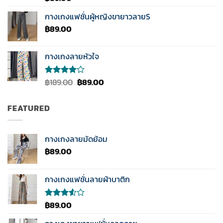
5.00
ตั้งแต่
1-5
กางเกงแฟชั่นผู้หญิงขายาวลายS
คะแนน
฿
89.00
กางเกงลายหัวใจ
Original
Current
฿
189.00
฿
89.00
ให้
คะแนน
price
price
4.00
was:
is:
ตั้งแต่ 1-
FEATURED
฿189.00.
฿89.00.
5
คะแนน
กางเกงลายมัดย้อม
฿
89.00
กางเกงแฟชั่นลายผ้าบาติก
฿
89.00
ให้
คะแนน
3.50