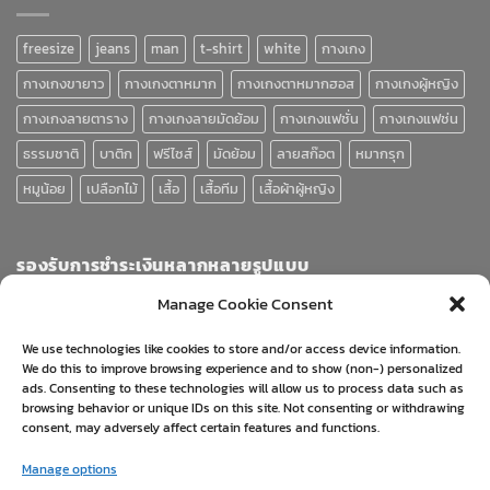
freesize
jeans
man
t-shirt
white
กางเกง
กางเกงขายาว
กางเกงตาหมาก
กางเกงตาหมากฮอส
กางเกงผู้หญิง
กางเกงลายตาราง
กางเกงลายมัดย้อม
กางเกงแฟชั่น
กางเกงแฟช่น
ธรรมชาติ
บาติก
ฟรีไซส์
มัดย้อม
ลายสก๊อต
หมากรุก
หมูน้อย
เปลือกไม้
เสื้อ
เสื้อทีม
เสื้อผ้าผู้หญิง
รองรับการชำระเงินหลากหลายรูปแบบ
Manage Cookie Consent
We use technologies like cookies to store and/or access device information.
We do this to improve browsing experience and to show (non-) personalized
ads. Consenting to these technologies will allow us to process data such as
browsing behavior or unique IDs on this site. Not consenting or withdrawing
consent, may adversely affect certain features and functions.
Visa
PayPal
Stripe
MasterCard
Cash
Manage options
On