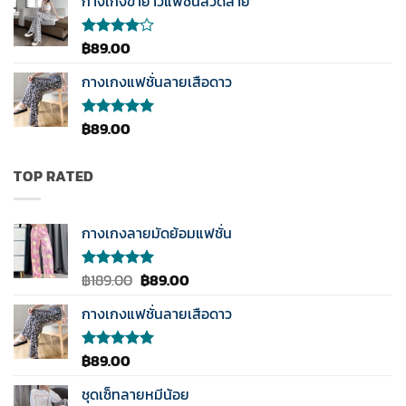
กางเกงขายาวแฟชั่นลวดลาย
ตั้งแต่
1-5
คะแนน
฿
89.00
ให้
คะแนน
4.00
กางเกงแฟชั่นลายเสือดาว
ตั้งแต่ 1-
5
คะแนน
฿
89.00
ให้คะแนน
5.00
ตั้งแต่
1-5
คะแนน
TOP RATED
กางเกงลายมัดย้อมแฟชั่น
Original
Current
฿
189.00
฿
89.00
ให้คะแนน
5.00
ตั้งแต่
price
price
1-5
กางเกงแฟชั่นลายเสือดาว
was:
is:
คะแนน
฿189.00.
฿89.00.
฿
89.00
ให้คะแนน
5.00
ตั้งแต่
1-5
ชุดเซ็ทลายหมีน้อย
คะแนน