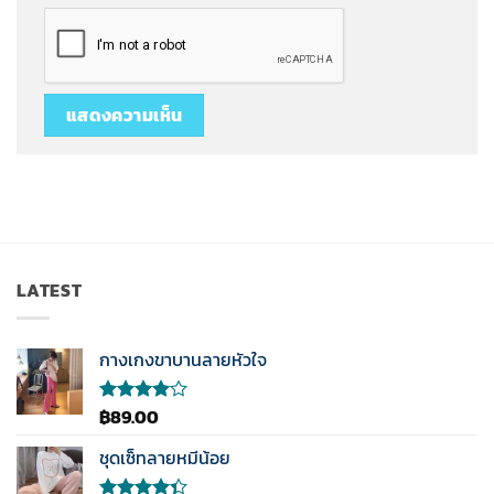
LATEST
กางเกงขาบานลายหัวใจ
฿
89.00
ให้
คะแนน
4.00
ชุดเซ็ทลายหมีน้อย
ตั้งแต่ 1-
5