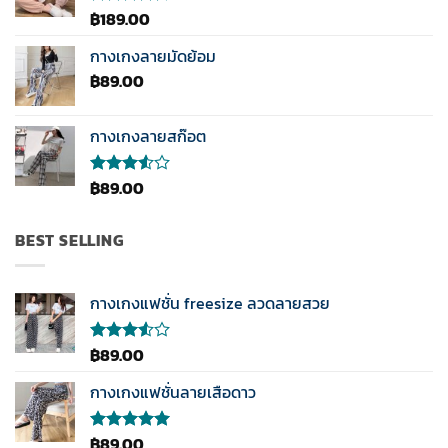
คะแนน
฿
189.00
ให้
คะแนน
4.33
กางเกงลายมัดย้อม
ตั้งแต่ 1-5
฿
89.00
คะแนน
กางเกงลายสก๊อต
฿
89.00
ให้
คะแนน
3.50
ตั้งแต่
BEST SELLING
1-5
คะแนน
กางเกงแฟชั่น freesize ลวดลายสวย
฿
89.00
ให้
คะแนน
3.50
กางเกงแฟชั่นลายเสือดาว
ตั้งแต่
1-5
คะแนน
฿
89.00
ให้คะแนน