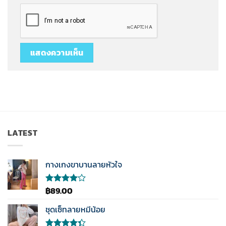
LATEST
กางเกงขาบานลายหัวใจ
฿
89.00
ให้
คะแนน
4.00
ชุดเซ็ทลายหมีน้อย
ตั้งแต่ 1-
5