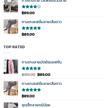
กางเกงขายาวแฟชั่นลวดลาย
ตั้งแต่
1-5
คะแนน
฿
89.00
ให้
คะแนน
4.00
กางเกงแฟชั่นลายเสือดาว
ตั้งแต่ 1-
5
คะแนน
฿
89.00
ให้คะแนน
5.00
ตั้งแต่
1-5
คะแนน
TOP RATED
กางเกงลายมัดย้อมแฟชั่น
Original
Current
฿
189.00
฿
89.00
ให้คะแนน
5.00
ตั้งแต่
price
price
1-5
กางเกงแฟชั่นลายเสือดาว
was:
is:
คะแนน
฿189.00.
฿89.00.
฿
89.00
ให้คะแนน
5.00
ตั้งแต่
1-5
ชุดเซ็ทลายหมีน้อย
คะแนน