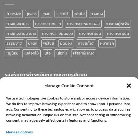
freesize
jeans
man
t-shirt
white
กางเกง
กางเกงขายาว
กางเกงตาหมาก
กางเกงตาหมากฮอส
กางเกงผู้หญิง
กางเกงลายตาราง
กางเกงลายมัดย้อม
กางเกงแฟชั่น
กางเกงแฟช่น
ธรรมชาติ
บาติก
ฟรีไซส์
มัดย้อม
ลายสก๊อต
หมากรุก
หมูน้อย
เปลือกไม้
เสื้อ
เสื้อทีม
เสื้อผ้าผู้หญิง
รองรับการชำระเงินหลากหลายรูปแบบ
Manage Cookie Consent
We use technologies like cookies to store and/or access device information.
We do this to improve browsing experience and to show (non-) personalized
ads. Consenting to these technologies will allow us to process data such as
browsing behavior or unique IDs on this site. Not consenting or withdrawing
consent, may adversely affect certain features and functions.
Visa
PayPal
Stripe
MasterCard
Cash
Manage options
On