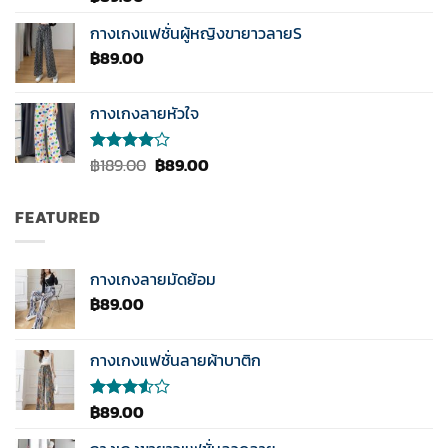
5.00
ตั้งแต่
1-5
กางเกงแฟชั่นผู้หญิงขายาวลายS
คะแนน
฿
89.00
กางเกงลายหัวใจ
Original
Current
฿
189.00
฿
89.00
ให้
คะแนน
price
price
4.00
was:
is:
ตั้งแต่ 1-
FEATURED
฿189.00.
฿89.00.
5
คะแนน
กางเกงลายมัดย้อม
฿
89.00
กางเกงแฟชั่นลายผ้าบาติก
฿
89.00
ให้
คะแนน
3.50