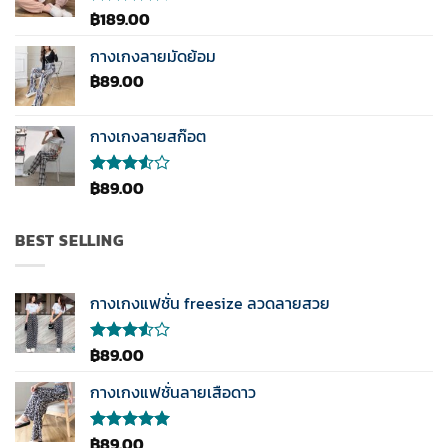
คะแนน
฿
189.00
ให้
คะแนน
4.33
กางเกงลายมัดย้อม
ตั้งแต่ 1-5
฿
89.00
คะแนน
กางเกงลายสก๊อต
฿
89.00
ให้
คะแนน
3.50
ตั้งแต่
BEST SELLING
1-5
คะแนน
กางเกงแฟชั่น freesize ลวดลายสวย
฿
89.00
ให้
คะแนน
3.50
กางเกงแฟชั่นลายเสือดาว
ตั้งแต่
1-5
คะแนน
฿
89.00
ให้คะแนน