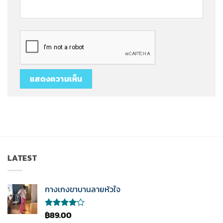
LATEST
กางเกงขาบานลายหัวใจ
฿
89.00
ให้
คะแนน