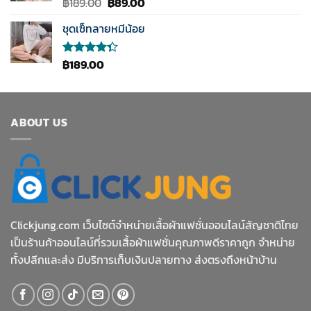
Original
Current
฿
189.00
฿
89.00
ให้คะแนน
5.00
ตั้งแต่
price
price
1-5
ชุดเซ็ทลายหมีน้อย
was:
is:
คะแนน
฿189.00.
฿89.00.
฿
189.00
ให้
คะแนน
4.33
ตั้งแต่ 1-5
คะแนน
ABOUT US
Clickjung.com เว็บไซต์จำหน่ายเสื้อผ้าแฟชั่นออนไลน์สัญชาติไทย
เป็นร้านค้าออนไลน์ที่รวมเสื้อผ้าแฟชั่นคุณภาพดีราคาถูก จำหน่าย
ทั้งปลีกและส่ง มีบริการเก็บเงินปลายทาง ส่งตรงถึงหน้าบ้าน