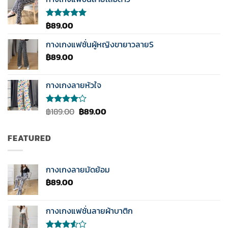
ตั้งแต่
1-5
คะแนน
฿
89.00
ให้คะแนน
5.00
ตั้งแต่
1-5
กางเกงแฟชั่นผู้หญิงขายาวลายS
คะแนน
฿
89.00
กางเกงลายหัวใจ
Original
Current
฿
189.00
฿
89.00
ให้
คะแนน
price
price
4.00
was:
is:
ตั้งแต่ 1-
FEATURED
฿189.00.
฿89.00.
5
คะแนน
กางเกงลายมัดย้อม
฿
89.00
กางเกงแฟชั่นลายผ้าบาติก