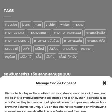
TAGS
freesize
jeans
man
t-shirt
white
กางเกง
กางเกงขายาว
กางเกงตาหมาก
กางเกงตาหมากฮอส
กางเกงผู้หญิง
กางเกงลายตาราง
กางเกงลายมัดย้อม
กางเกงแฟชั่น
กางเกงแฟช่น
ธรรมชาติ
บาติก
ฟรีไซส์
มัดย้อม
ลายสก๊อต
หมากรุก
หมูน้อย
เปลือกไม้
เสื้อ
เสื้อทีม
เสื้อผ้าผู้หญิง
รองรับการชำระเงินหลากหลายรูปแบบ
Manage Cookie Consent
We use technologies like cookies to store and/or access device information.
We do this to improve browsing experience and to show (non-) personalized
ads. Consenting to these technologies will allow us to process data such as
browsing behavior or unique IDs on this site. Not consenting or withdrawing
consent, may adversely affect certain features and functions.