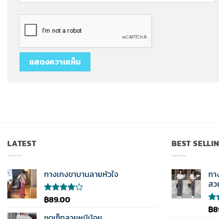
LATEST
BEST SELLI
กางเกงขาบานลายหัวใจ
กา
สว
฿
89.00
ให้
คะแนน
฿
8
ให้
4.00
ชุดเซ็ทลายหมีน้อย
คะ