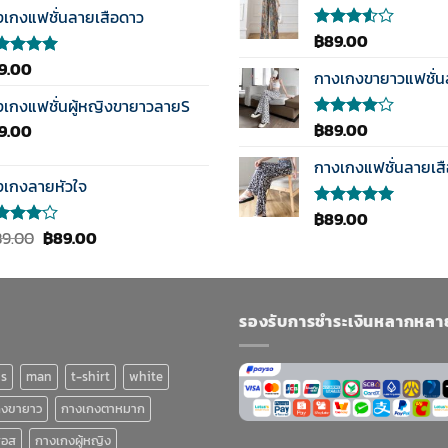
0
งเกงแฟชั่นลายเสือดาว
แต่
฿
89.00
ให้
คะแนน
แนน
9.00
้คะแนน
3.50
กางเกงขายาวแฟชั่
0
ตั้งแต่
ตั้งแต่
งเกงแฟชั่นผู้หญิงขายาวลายS
1-5
แนน
คะแนน
฿
89.00
9.00
ให้
คะแนน
4.00
กางเกงแฟชั่นลายเส
ตั้งแต่ 1-
งเกงลายหัวใจ
5
คะแนน
฿
89.00
ให้คะแนน
Original
Current
5.00
ตั้งแต่
89.00
฿
89.00
1-5
แนน
price
price
คะแนน
0
was:
is:
งแต่ 1-
฿189.00.
฿89.00.
แนน
รองรับการชำระเงินหลากหลา
ns
man
t-shirt
white
กงขายาว
กางเกงตาหมาก
ฮอส
กางเกงผู้หญิง