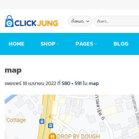
ข้าม
ไป
ยัง
ค้นหา:
เนื้อหา
HOME
SHOP
PAGES
BLOG
map
เผยแพร่
18 เมษายน 2022
ที่
580 × 591
ใน
map