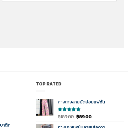
TOP RATED
กางเกงลายมัดย้อมแฟชั่น
Original
Current
฿
189.00
฿
89.00
ให้คะแนน
5.00
ตั้งแต่
price
price
บาติก
1-5
กางเกงแฟชั่นลายเสือดาว