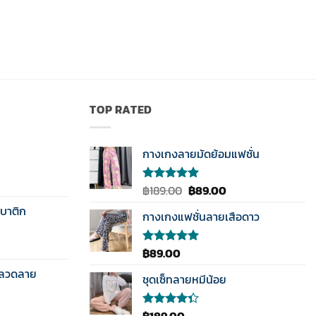
TOP RATED
กางเกงลายมัดย้อมแฟชั่น
Original
Current
฿
189.00
฿
89.00
ให้คะแนน
5.00
ตั้งแต่
price
price
บาติก
1-5
กางเกงแฟชั่นลายเสือดาว
was:
is:
คะแนน
฿189.00.
฿89.00.
฿
89.00
ให้คะแนน
5.00
ตั้งแต่
นลวดลาย
1-5
ชุดเซ็ทลายหมีน้อย
คะแนน
฿
189.00
ให้