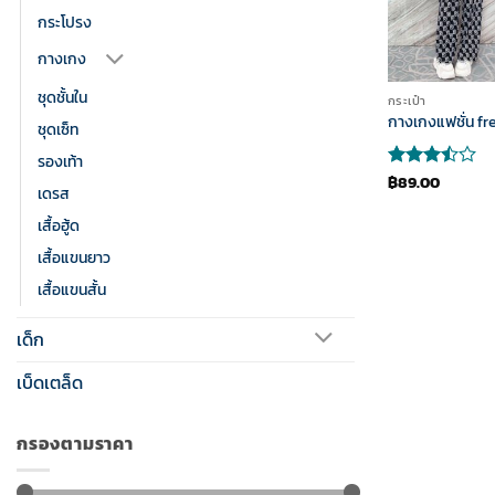
กระโปรง
กางเกง
+
ชุดชั้นใน
กระเป๋า
กางเกงแฟชั่น f
ชุดเซ็ท
รองเท้า
฿
89.00
ให้
เดรส
คะแนน
3.5
เสื้อฮู้ด
ตั้งแต่
1-5
เสื้อแขนยาว
คะแนน
เสื้อแขนสั้น
เด็ก
เบ็ดเตล็ด
กรองตามราคา