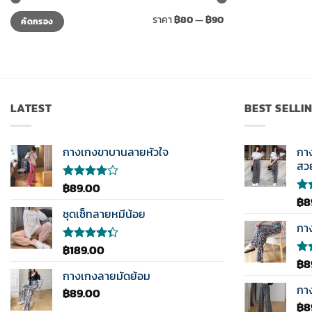
ราคา
ราคา
ราคา
฿80
—
฿90
คัดกรอง
ต่ำ
สูงสุด
สุด
LATEST
BEST SELLI
กางเกงขาบานลายหัวใจ
กา
สว
฿
89.00
ให้
คะแนน
฿
8
ให้
4.00
ชุดเซ็ทลายหมีน้อย
คะ
ตั้งแต่ 1-
3.5
กา
5
ตั้ง
คะแนน
1-5
฿
189.00
ให้
คะ
คะแนน
฿
8
ให
4.33
กางเกงลายมัดย้อม
5.0
ตั้งแต่ 1-5
1-5
กา
฿
89.00
คะแนน
คะ
฿
8