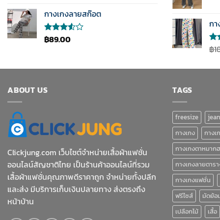
กางเกงลายสก๊อต
กา
฿
89.00
ให้
คะแนน
฿
1
ให้
3.50
คะ
ตั้งแต่
4.0
1-5
ตั้
คะแนน
5
คะ
ABOUT US
TAGS
freesize
jea
กางเกง
กางเ
กางเกงตาหมาก
Clickjung.com เว็บไซต์จำหน่ายเสื้อผ้าแฟชั่น
ออนไลน์สัญชาติไทย เป็นร้านค้าออนไลน์ที่รวม
กางเกงลายตารา
เสื้อผ้าแฟชั่นคุณภาพดีราคาถูก จำหน่ายทั้งปลีก
กางเกงแฟชั่น
และส่ง มีบริการเก็บเงินปลายทาง ส่งตรงถึง
ฟรีไซส์
มัดย้อ
หน้าบ้าน
เปลือกไม้
เสื้อ