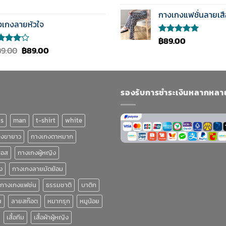
คะแนน
4.00
กางเกงแฟชั่นลายเส
ตั้งแต่ 1-
งเกงลายหัวใจ
5
คะแนน
฿
89.00
ให้คะแนน
Original
Current
5.00
ตั้งแต่
89.00
฿
89.00
1-5
แนน
price
price
คะแนน
0
was:
is:
งแต่ 1-
฿189.00.
฿89.00.
แนน
รองรับการชำระเงินหลากหลา
ns
man
t-shirt
white
กงขายาว
กางเกงตาหมาก
ฮอส
กางเกงผู้หญิง
ง
กางเกงลายมัดย้อม
กางเกงแฟช่น
ธรรมชาติ
บาติก
ม
ลายสก๊อต
หมากรุก
หมูน้อย
เสื้อทีม
เสื้อผ้าผู้หญิง