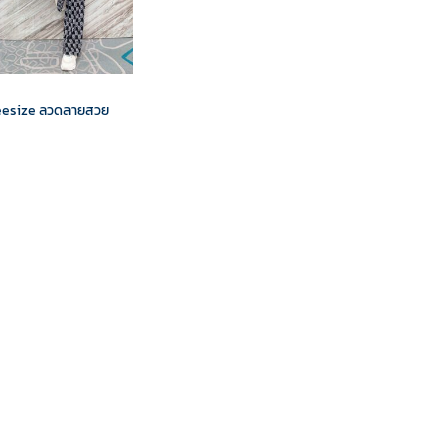
reesize ลวดลายสวย