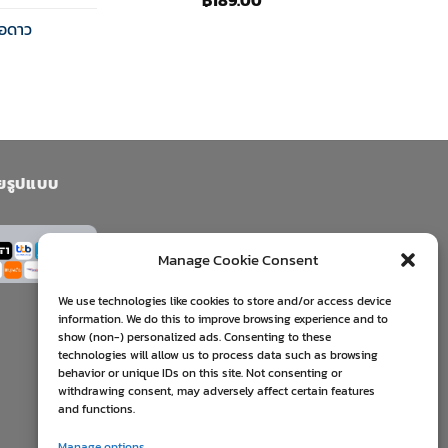
คะแนน
ือดาว
4.33
ตั้งแต่ 1-5
คะแนน
ยรูปแบบ
Manage Cookie Consent
We use technologies like cookies to store and/or access device
information. We do this to improve browsing experience and to
show (non-) personalized ads. Consenting to these
technologies will allow us to process data such as browsing
behavior or unique IDs on this site. Not consenting or
withdrawing consent, may adversely affect certain features
and functions.
Manage options