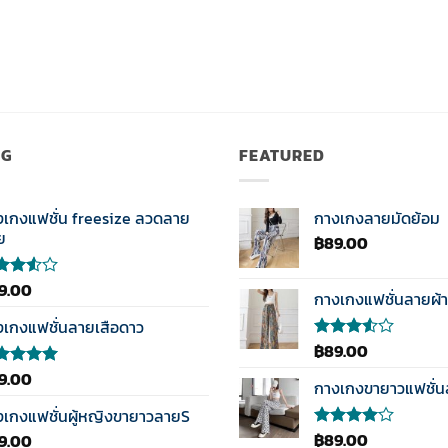
NG
FEATURED
งเกงแฟชั่น freesize ลวดลาย
กางเกงลายมัดย้อม
ย
฿
89.00
9.00
กางเกงแฟชั่นลายผ้า
แนน
0
งเกงแฟชั่นลายเสือดาว
แต่
฿
89.00
ให้
คะแนน
แนน
9.00
้คะแนน
3.50
กางเกงขายาวแฟชั่
0
ตั้งแต่
ตั้งแต่
งเกงแฟชั่นผู้หญิงขายาวลายS
1-5
แนน
คะแนน
฿
89.00
9.00
ให้