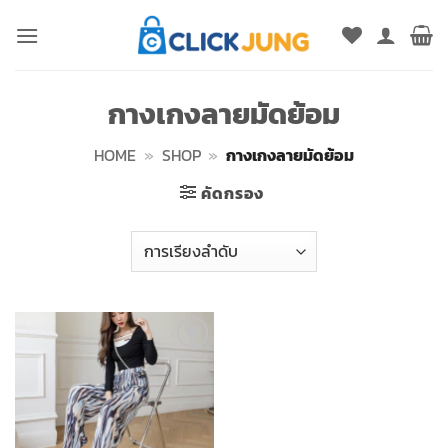
ข้าม
ไป
ยัง
เนื้อหา
กางเกงลายมัดย้อม
HOME
»
SHOP
»
กางเกงลายมัดย้อม
คัดกรอง
Add to
wishlist