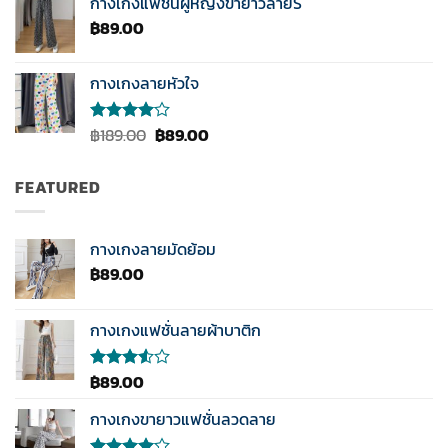
กางเกงแฟชั่นผู้หญิงขายาวลายS
คะแนน
฿
89.00
กางเกงลายหัวใจ
Original
Current
฿
189.00
฿
89.00
ให้
คะแนน
price
price
4.00
was:
is:
ตั้งแต่ 1-
FEATURED
฿189.00.
฿89.00.
5
คะแนน
กางเกงลายมัดย้อม
฿
89.00
กางเกงแฟชั่นลายผ้าบาติก
฿
89.00
ให้
คะแนน
3.50
กางเกงขายาวแฟชั่นลวดลาย
ตั้งแต่
1-5