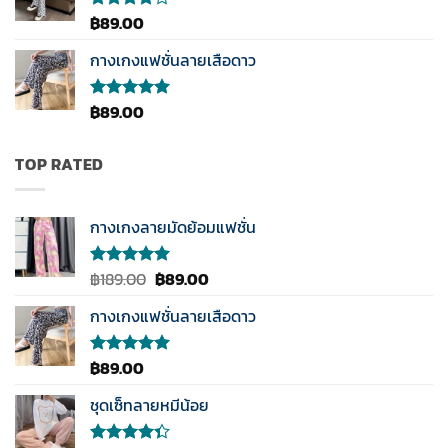
คะแนน
฿
89.00
ให้
คะแนน
4.00
กางเกงแฟชั่นลายเสือดาว
ตั้งแต่ 1-
5
คะแนน
฿
89.00
ให้คะแนน
5.00
ตั้งแต่
1-5
คะแนน
TOP RATED
กางเกงลายมัดย้อมแฟชั่น
Original
Current
฿
189.00
฿
89.00
ให้คะแนน
5.00
ตั้งแต่
price
price
1-5
กางเกงแฟชั่นลายเสือดาว
was:
is:
คะแนน
฿189.00.
฿89.00.
฿
89.00
ให้คะแนน
5.00
ตั้งแต่
1-5
ชุดเซ็ทลายหมีน้อย
คะแนน