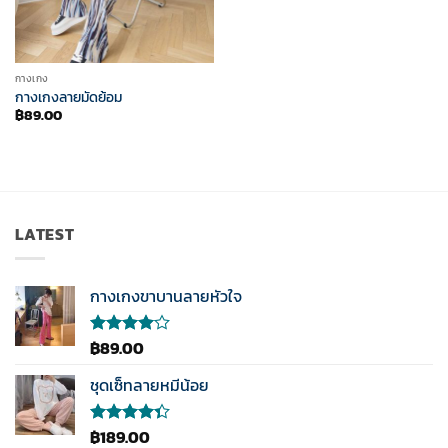
กางเกง
กางเกงลายมัดย้อม
฿
89.00
LATEST
กางเกงขาบานลายหัวใจ
฿
89.00
ให้
คะแนน
4.00
ชุดเซ็ทลายหมีน้อย
ตั้งแต่ 1-
5
คะแนน
฿
189.00
ให้