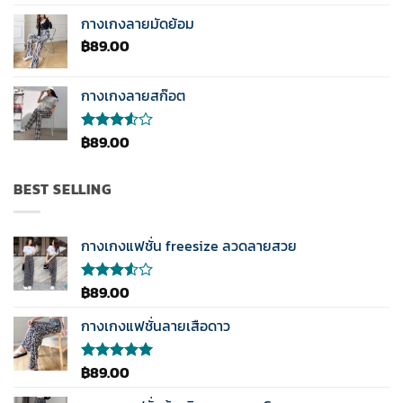
คะแนน
4.33
กางเกงลายมัดย้อม
ตั้งแต่ 1-5
฿
89.00
คะแนน
กางเกงลายสก๊อต
฿
89.00
ให้
คะแนน
3.50
ตั้งแต่
BEST SELLING
1-5
คะแนน
กางเกงแฟชั่น freesize ลวดลายสวย
฿
89.00
ให้
คะแนน
3.50
กางเกงแฟชั่นลายเสือดาว
ตั้งแต่
1-5
คะแนน
฿
89.00
ให้คะแนน
5.00
ตั้งแต่
1-5