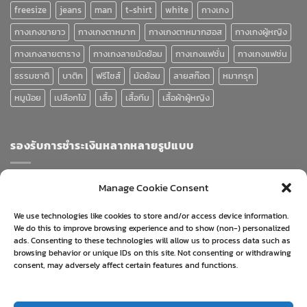
freesize
jeans
man
t-shirt
white
กางเกง
กางเกงขายาว
กางเกงตาหมาก
กางเกงตาหมากฮอส
กางเกงผู้หญิง
กางเกงลายตาราง
กางเกงลายมัดย้อม
กางเกงแฟชั่น
กางเกงแฟช่น
ธรรมชาติ
บาติก
ฟรีไซส์
มัดย้อม
ลายสก๊อต
หมากรุก
หมูน้อย
เปลือกไม้
เสื้อ
เสื้อทีม
เสื้อผ้าผู้หญิง
รองรับการชำระเงินหลากหลายรูปแบบ
Manage Cookie Consent
We use technologies like cookies to store and/or access device information.
We do this to improve browsing experience and to show (non-) personalized
ads. Consenting to these technologies will allow us to process data such as
browsing behavior or unique IDs on this site. Not consenting or withdrawing
consent, may adversely affect certain features and functions.
Visa
PayPal
Stripe
MasterCard
Cash
On
ABOUT
BLOG
CONTACT
FAQ
PRIVACY POLICY
Delivery
ยื่นคำร้องขอคืนเงิน/เปลี่ยนสินค้า
นโยบายการคืนเงิน และเปลี่ยนสินค้า