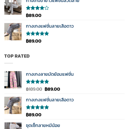
กางเกงขายาวแฟชั่นลวดลาย
ตั้งแต่
1-5
คะแนน
฿
89.00
ให้
คะแนน
4.00
กางเกงแฟชั่นลายเสือดาว
ตั้งแต่ 1-
5
คะแนน
฿
89.00
ให้คะแนน
5.00
ตั้งแต่
1-5
คะแนน
TOP RATED
กางเกงลายมัดย้อมแฟชั่น
Original
Current
฿
189.00
฿
89.00
ให้คะแนน
5.00
ตั้งแต่
price
price
1-5
กางเกงแฟชั่นลายเสือดาว
was:
is:
คะแนน
฿189.00.
฿89.00.
฿
89.00
ให้คะแนน
5.00
ตั้งแต่
1-5
ชุดเซ็ทลายหมีน้อย
คะแนน