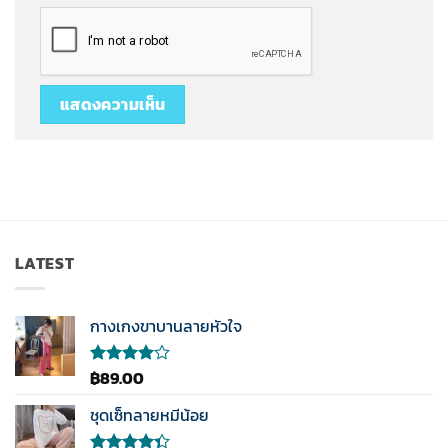
LATEST
กางเกงขาบานลายหัวใจ
฿
89.00
ให้
คะแนน
4.00
ชุดเซ็ทลายหมีน้อย
ตั้งแต่ 1-
5