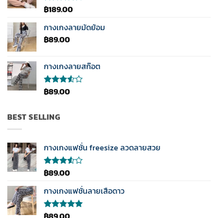
คะแนน
฿
189.00
ให้
คะแนน
4.33
กางเกงลายมัดย้อม
ตั้งแต่ 1-5
฿
89.00
คะแนน
กางเกงลายสก๊อต
฿
89.00
ให้
คะแนน
3.50
ตั้งแต่
BEST SELLING
1-5
คะแนน
กางเกงแฟชั่น freesize ลวดลายสวย
฿
89.00
ให้
คะแนน
3.50
กางเกงแฟชั่นลายเสือดาว
ตั้งแต่
1-5
คะแนน
฿
89.00
ให้คะแนน