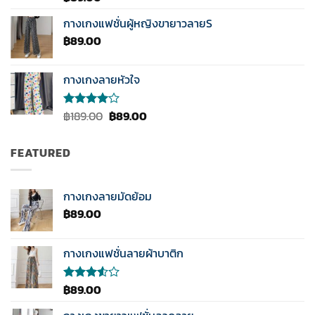
5.00
ตั้งแต่
1-5
กางเกงแฟชั่นผู้หญิงขายาวลายS
คะแนน
฿
89.00
กางเกงลายหัวใจ
Original
Current
฿
189.00
฿
89.00
ให้
คะแนน
price
price
4.00
was:
is:
ตั้งแต่ 1-
FEATURED
฿189.00.
฿89.00.
5
คะแนน
กางเกงลายมัดย้อม
฿
89.00
กางเกงแฟชั่นลายผ้าบาติก
฿
89.00
ให้
คะแนน
3.50