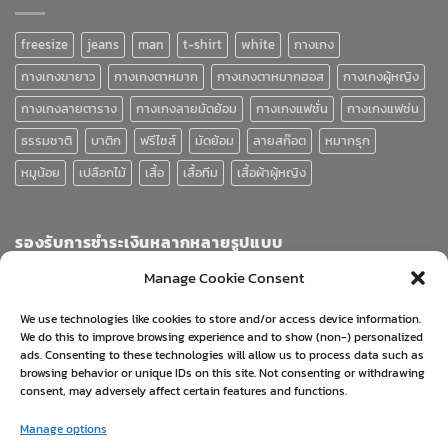
freesize
jeans
man
t-shirt
white
กางเกง
กางเกงขายาว
กางเกงตาหมาก
กางเกงตาหมากฮอส
กางเกงผู้หญิง
กางเกงลายตาราง
กางเกงลายมัดย้อม
กางเกงแฟชั่น
กางเกงแฟช่น
ธรรมชาติ
บาติก
ฟรีไซส์
มัดย้อม
ลายสก๊อต
หมากรุก
หมูน้อย
เปลือกไม้
เสื้อ
เสื้อทีม
เสื้อผ้าผู้หญิง
รองรับการชำระเงินหลากหลายรูปแบบ
Manage Cookie Consent
We use technologies like cookies to store and/or access device information.
We do this to improve browsing experience and to show (non-) personalized
ads. Consenting to these technologies will allow us to process data such as
browsing behavior or unique IDs on this site. Not consenting or withdrawing
consent, may adversely affect certain features and functions.
Visa
PayPal
Stripe
MasterCard
Cash
Manage options
On