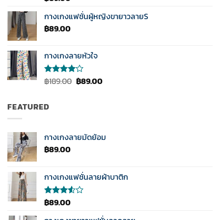
5.00
ตั้งแต่
1-5
กางเกงแฟชั่นผู้หญิงขายาวลายS
คะแนน
฿
89.00
กางเกงลายหัวใจ
Original
Current
฿
189.00
฿
89.00
ให้
คะแนน
price
price
4.00
was:
is:
ตั้งแต่ 1-
FEATURED
฿189.00.
฿89.00.
5
คะแนน
กางเกงลายมัดย้อม
฿
89.00
กางเกงแฟชั่นลายผ้าบาติก
฿
89.00
ให้
คะแนน
3.50