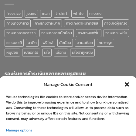
freesize
jeans
man
t-shirt
white
กางเกง
กางเกงขายาว
กางเกงตาหมาก
กางเกงตาหมากฮอส
กางเกงผู้หญิง
กางเกงลายตาราง
กางเกงลายมัดย้อม
กางเกงแฟชั่น
กางเกงแฟช่น
ธรรมชาติ
บาติก
ฟรีไซส์
มัดย้อม
ลายสก๊อต
หมากรุก
หมูน้อย
เปลือกไม้
เสื้อ
เสื้อทีม
เสื้อผ้าผู้หญิง
รองรับการชำระเงินหลากหลายรูปแบบ
Manage Cookie Consent
We use technologies like cookies to store and/or access device information.
We do this to improve browsing experience and to show (non-) personalized
ads. Consenting to these technologies will allow us to process data such as
browsing behavior or unique IDs on this site. Not consenting or withdrawing
consent, may adversely affect certain features and functions.
Visa
PayPal
Stripe
MasterCard
Cash
Manage options
On