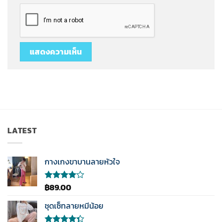
LATEST
กางเกงขาบานลายหัวใจ
฿
89.00
ให้
คะแนน
4.00
ชุดเซ็ทลายหมีน้อย
ตั้งแต่ 1-
5