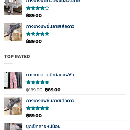
กางเกงขายาวแฟชั่นลวดลาย
ตั้งแต่
1-5
คะแนน
฿
89.00
ให้
คะแนน
4.00
กางเกงแฟชั่นลายเสือดาว
ตั้งแต่ 1-
5
คะแนน
฿
89.00
ให้คะแนน
5.00
ตั้งแต่
1-5
คะแนน
TOP RATED
กางเกงลายมัดย้อมแฟชั่น
Original
Current
฿
189.00
฿
89.00
ให้คะแนน
5.00
ตั้งแต่
price
price
1-5
กางเกงแฟชั่นลายเสือดาว
was:
is:
คะแนน
฿189.00.
฿89.00.
฿
89.00
ให้คะแนน
5.00
ตั้งแต่
1-5
ชุดเซ็ทลายหมีน้อย
คะแนน